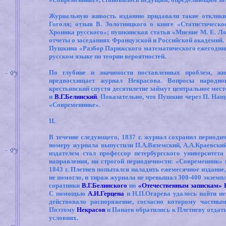
Журнальную живость изданию придавали такие отклики 
Гоголя; отзыв В. Золотницкого о книге «Статистическ
Хроника русского»; пушкинская статья «Мнение М. Е. Лоб
отчеты о заседаниях Французской и Российской академий.
Пушкина «Разбор Парижского математического ежегодника
русском языке по теории вероятностей.
По глубине и значимости поставленных проблем, ж
предвосхищает журнал Некрасова. Вопросы народно
крестьянский спустя десятилетие займут центральное мес
и
В.Г.Белинский
. Показательно, что Пушкин через П. Нащ
«Современнике».
II.
В
течение следующего, 1837 г. журнал сохранил периоди
номеру журнала выпустили П.А.Вяземский, А.А.Краевский,
издателем стал профессор петербургского университет
направления, ни строгой периодичности: «Современник» 
1843 г. Плетнев попытался наладить ежемесячное издание
не помогло, и тираж журнала не превышал 300-400 экземпл
соратники
В.Г.Белинского
по
«Отечественным запискам»
С помощью
А.И.Герцена
и Н.П.Огарева удалось найти нео
действовало распоряжение, согласно которому частны
Поэтому
Некрасов
и Панаев обратились к Плетневу отдат
условиях.