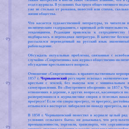
отдел журнала. В условиях быстрого общественного подъе
уже не столько от романов, повестей или стихов, сколь
жизни общества.
Что касается художественной литературы, то читатели 
политическим содержанием, с критикой действительности
тенденциями. Редакция привлекла к сотрудничеству
подбиралась и переводная литература. В качестве беспл
рассылался переведенный на русский язык знамениты
рабовладение.
Обсуждать актуальные проблемы, связанные с освобож
случайно «Современник» как журнал общественно-политиче
обсуждение крестьянского вопроса.
Отношение «Современника» к правительственным мероприя
1857 г.
Чернышевский
регулярно освещал экономические 
крестьян с землей, без выкупа или с минимальным в
самоуправления. Во «Внутреннем обозрении» за 1857 г. Ч
отношениях в деревне, о других вопросах, касающихся по
развернувшихся в журналистике споров о телесных наказ
прогрессе! Если эти споры прогресс, то прогресс, достойн
отзывался о восторгах либералов по поводу прогресса, на
В 1858 г. Чернышевский поместил в журнале целый ряд 
условиях сельского быта» он доказывал, что результато
промышленности, торговли, транспорта, что «организаци
система, чувство уважения к закону, народное трудолюби