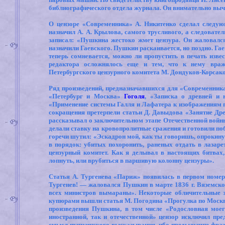
библиографического отдела журнала. Он внимательно вычи
О цензоре «Современника» А. Никитенко сделал следую
назначил А. А. Крылова, самого трусливого, а следовате
записал: «Пушкина жестоко жмет цензура. Он жаловался
назначили Гаевского. Пушкин раскаивается, но поздно. Гае
теперь сомневается, можно ли пропустить в печать изве
редактора осложнялось еще и тем, что к нему враж
Петербургского цензурного комитета М. Дондуков-Корсаков
Ряд произведений, предназначавшихся для «Современник
«Петербург и Москва»
Гоголя
, «Записка о древней и
«Применение системы Галля и Лафатера к изображениям п
сокращения претерпели статьи Д. Давыдова «Занятие Дре
рассказывал о заключительном этапе Отечественной войны
делали ставку на кровопролитные сражения и готовили по
горечи шутил: «Эскадрон мой, как ты говоришь, опрокину
в порядок: убитых похоронить, раненых отдать в лазаре
цензурный комитет. Как я делывал в настоящих битва
лопнуть, или врубиться в паршивую колонну цензуры».
Статья А. Тургенева «Париж» появилась в первом номер
Тургенев! — жаловался Пушкин в марте 1836 г. Вяземско
всех министров вымараны». Некоторые обличительные э
купюрами вышли статья М. Погодина «Прогулка по Москве»
произведения Пушкина, в том числе «Родословная моег
иностранной, так и отечественной» цензор исключил пр
смысл пушкинского высказывания, ибо предыдущие фразы