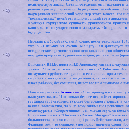
политическую жизнь. Свои впечатления он и изложил в ц
резкую критику буржуазии, буржуазной республики. Так
подчеркивал хищнический характер этого класса, своеко
"возвышенных" целей рычаг, приводящий все в движение, 
Критикуя буржуазную сущность французского правител
капитала и государственного аппарата. Он пришел в
будущности».
Пережив глубокий духовный кризис после революции 1848 г
уже в «Письмах из
Avenue Marigny
» он фиксирует в
историческом противостоянии основных классов общества,
нетрудно предсказать; рано или поздно,
perfas et nefas
(пра
В письмах В.П.Боткина к П.В.Анненкову читаем следующий
зрения... Что же за этим у него остается? Работник. Зе
возмущает грубость ее нравов и ее сильный прозаизм, но
сторонах в каждой столь же дельного, сколько и пустого,
класс рабочий, без сомнения, имеет все мои симпатии, а вме
Почти вторил ему
Белинский
: «Я не принадлежу к числу 
надо уничтожить. Что только без нее все пойдет хорошо, 
государство, благоденствующее без среднего класса, а ка
вечное ничтожество, то и не хочу заниматься решением а
подцензурном «Современнике» эти мысли звучали нескольк
Белинский писал: «"Письма из
Avenue Marigny
" были вст
большинстве нашли только одобрение. Действительно, авт
Франции тем, что слишком узко понял значение слова «
bo
исключил из нее самую многочисленную и потому самую в