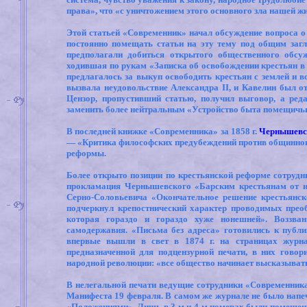
права», что «с уничтожением этого основного зла нашей жи
Этой статьей «Современник» начал обсуждение вопроса о к
постоянно помещать статьи на эту тему под общим заг
предполагали добиться открытого общественного обсу
ходившая по рукам «Записка об освобождении крестьян в 
предлагалось за выкуп освободить крестьян с землей и
вызвала неудовольствие Александра
II
,
и Кавелин был от
Цензор, пропустивший статью, получил выговор, а ред
заменить более нейтральным «Устройство быта помещичьи
В последней книжке «Современника» за 1858 г.
Чернышевс
— «Критика философских предубеждений против общинного
реформы.
Более открыто позиции по крестьянской реформе сотрудн
прокламация Чернышевского «Барским крестьянам от их
Серно-Соловьевича «Окончательное решение крестьянск
подчеркнул крепостнический характер проводимых преоб
которая гораздо и гораздо хуже нонешней». Воззван
самодержавия. «Письма без адреса» готовились к публи
впервые вышли в свет в 1874 г. на страницах журна
предназначенной для подцензурной печати, в них гово
народной революции: «все общество начинает высказывать 
В нелегальной печати ведущие сотрудники «Современник
Манифеста 19 февраля. В самом же журнале не было напе
«Положениями». Лишь в 3-м и 4-м номерах были помещен