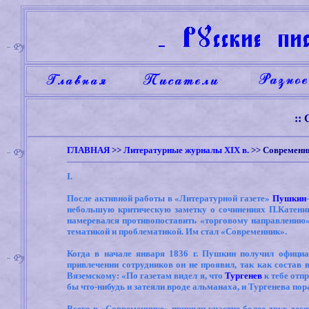
::
ГЛАВНАЯ
>>
Литературные журналы XIX в.
>> Современн
I.
После активной работы в «Литературной газете»
Пушкин
небольшую критическую заметку о сочинениях П.Катенин
намеревался противопоставить «торговому направлению» 
тематикой и проблематикой. Им стал «Современник».
Когда в начале января 1836 г. Пушкин получил официа
привлечении сотрудников он не проявил, так как состав 
Вяземскому: «По газетам видел я, что
Тургенев
к тебе отп
бы что-нибудь и затеяли вроде альманаха, и Тургенева по
Всего в «Современнике» приняли участие более двух деся