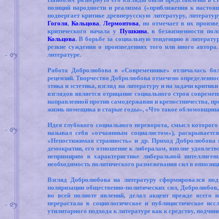
позиций народности и реализма («приближения к настоящ
подвергает критике древнерусскую литературу, литерату
Гоголя
,
Кольцова
,
Лермонтова
, но отмечает в их произв
критического начала у
Пушкина
, в безжизненности по
Кольцова
. В борьбе за социальную тенденцию в литерат
резкие суждения о произведениях того или иного автора
литературе.
Работа Добролюбова в «Современнике» отличалась бол
рецензий. Творчество Добролюбова отмечено определеннос
этика и эстетика, взгляд на литературу и на задачи крити
взглядов является отрицание социального строя современ
направленной против самодержавия и крепостничества, пр
жизнь помещика в старые годы», «Что такое обломовщина
Идея глубокого социального переворота, смысл которого 
называл себя «отчаянным социалистом»), раскрываетс
«Непостижимая странность» и др. Приход Добролюбова 
демократии, его отношение к либералам, вполне удовлет
непримирим в характеристике либеральной интеллиген
необходимость политического размежевания сил в оппозиц
Взгляд Добролюбова на литературу сформировался по
поляризации общественно-политических сил, Добролюбов, 
во всей полноте явлений, делал акцент прежде всего
перерастала в социологическое и публицистическое исс
утилитарного подхода к литературе как к средству, подчин