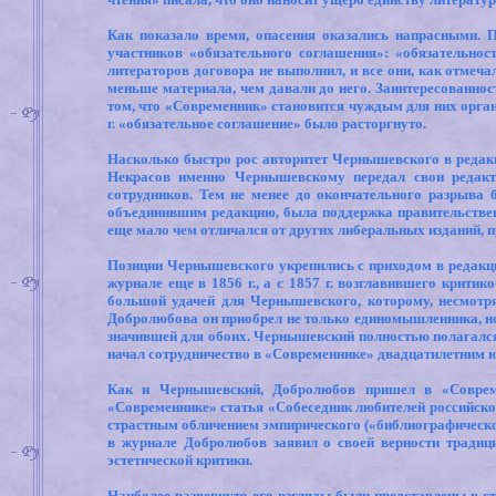
Как показало время, опасения оказались напрасными. 
участников «обязательного соглашения»: «обязательнос
литераторов договора не выполнил, и все они, как отмеча
меньше материала, чем давали до него. Заинтересованност
том, что «Современник» становится чуждым для них орга
г. «обязательное соглашение» было расторгнуто.
Насколько быстро рос авторитет Чернышевского в редакции,
Некрасов именно Чернышевскому передал свои редакто
сотрудников. Тем не менее до окончательного разрыва
объединившим редакцию, была поддержка правительствен
еще мало чем отличался от других либеральных изданий, 
Позиции Чернышевского укрепились с приходом в редакц
журнале еще в 1856 г., а с 1857 г. возглавившего крит
большой удачей для Чернышевского, которому, несмот
Добролюбова он приобрел не только единомышленника, но 
значившей для обоих. Чернышевский полностью полагался 
начал сотрудничество в «Современнике» двадцатилетним 
Как и Чернышевский, Добролюбов пришел в «Совреме
«Современнике» статья «Собеседник любителей российско
страстным обличением эмпирического («библиографическог
в журнале Добролюбов заявил о своей верности тради
эстетической критики.
Наиболее развернуто его взгляды были представлены в ст