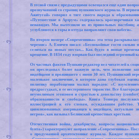
В тесной связи с предыдущими освещался еще один вопрос
прозвучавший со страниц пушкинского журнала. В первом
Ажитугай» говорил о тяге своего народа к образовани
«Путешествие в Арзрум» содержалась красноречивая ха
ненавидят. Мы вытеснили их из привольных пастбищ; а
углубляются в горы и оттуда направляют свои набеги».
Во втором номере «Современника» эта тема раскрывалас
черемис» А. Емичев писал: «Беспокойные гости сильно п
селиться на новых местах... Как будто в новые време
крещение. В 1834 году взорван был последний огромный к
От частных фактов Пушкин-редактор вел читателей к соц
он преследовал более важную цель, чем изложение за
индейцами и прожившего с ними 30 лет. Пушкинский пере
маленькое заключение, в котором дана глубокая оценк
политику порабощения малых народов: «С изумлением
предрассудках, в ее нестерпимом тиранстве. Все благоро
неумолимым эгоизмом и страстью к довольству (
comfort
образованности и свободы». Книга Теннера послужи
иллюстрацией к его словам, осуждавшим рабство. 
цивилизованных американцев к индейцам, актуально з
негров», как называл Белинский крепостных крестьян.
Отечественная война, декабристы, вопросы национальн
бунта») характеризуют направление «Современника». Посл
о продуманной архитектонике журнала. Каждое пушкинс
«Современнике», становилось ведущим, определяющим за