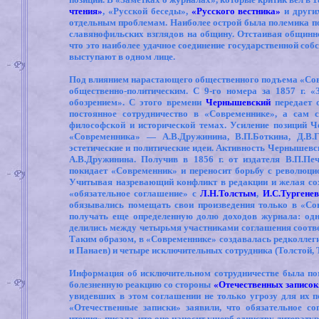
чтения»
, «Русской беседы»,
«Русского вестника»
и других
отдельным проблемам. Наиболее острой была полемика по
славянофильских взглядов на общину. Отстаивая общинное
что это наиболее удачное соединение государственной соб
выступают в одном лице.
Под влиянием нарастающего общественного подъема «Совр
общественно-политическим. С 9-го номера за 1857 г.
обозрением». С этого времени
Чернышевский
передает о
постоянное сотрудничество в «Современнике», а сам с
философской и исторической темах. Усиление позиций 
«Современника» — А.В.Дружинина, В.П.Боткина, Д.В.
эстетические и политические идеи. Активность Чернышевс
А.В.Дружинина. Получив в 1856 г. от издателя В.П.Пе
покидает «Современник» и переносит борьбу с революц
Учитывая назревающий конфликт в редакции и желая со
«обязательное соглашение» с
Л.Н.Толстым
,
И.С.Тургене
обязывались помещать свои произведения только в «Со
получать еще определенную долю доходов журнала: одн
делились между четырьмя участниками соглашения соответ
Таким образом, в «Современнике» создавалась редколлеги
и Панаев) и четыре исключительных сотрудника (Толстой, 
Информация об исключительном сотрудничестве была пом
болезненную реакцию со стороны
«Отечественных записок
увидевших в этом соглашении не только угрозу для их п
«Отечественные записки» заявили, что обязательное с
чтения» писала, что оно наносит ущерб единству литерату