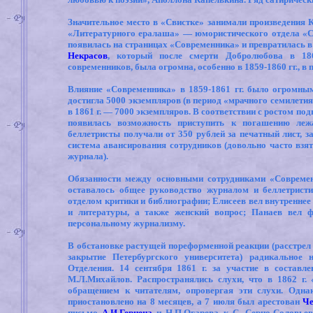
Значительное место в «Свистке» занимали произведения К
«Литературного ералаша» — юмористического отдела «Со
появилась на страницах «Современника» и превратилась 
Некрасов
, который после смерти Добролюбова в 1861
современников, была огромна, особенно в 1859-1860 гг., в
Влияние «Современника» в 1859-1861 гг. было огромным
достигла 5000 экземпляров (в период «мрачного семилетия»
в 1861 г. — 7000 экземпляров. В соответствии с ростом по
появилась возможность приступить к погашению леж
беллетристы получали от 350 рублей за печатный лист, з
система авансирования сотрудников (довольно часто вз
журнала).
Обязанности между основными сотрудниками «Современ
оставалось общее руководство журналом и беллетрист
отделом критики и библиографии; Елисеев вел внутренне
и литературы, а также женский вопрос; Панаев вел 
персональному журнализму.
В обстановке растущей пореформенной реакции (расстрел к
закрытие Петербургского университета) радикальное
Отделения. 14 сентября 1861 г. за участие в состав
М.Л.Михайлов. Распространялись слухи, что в 1862 г.
обращением к читателям, опровергая эти слухи. Одна
приостановлено на 8 месяцев, а 7 июля был арестован
Ч
письмо
А.И.Герцена
и Н.П.Огарева к С. Серно-Соловьев