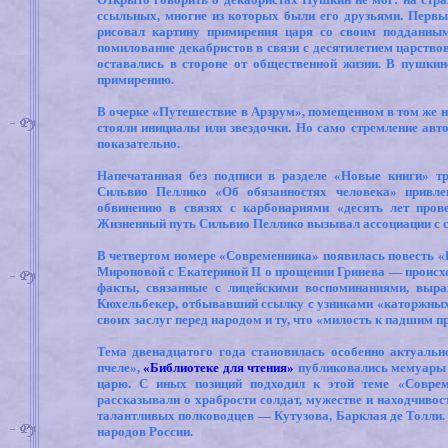
ссыльных, многие из которых были его друзьями. Первы
рисовал картину примирения царя со своим подданным
помилование декабристов в связи с десятилетием царств
оставались в стороне от общественной жизни. В пушки
примирению.
В очерке «Путешествие в Арзрум», помещенном в том же н
стояли инициалы или звездочки. Но само стремление авто
показательно.
Напечатанная без подписи в разделе «Новые книги» т
Сильвио Пеллико «Об обязанностях человека» привлек
обвинению в связях с карбонариями «десять лет пров
Жизненный путь Сильвио Пеллико вызывал ассоциации с с
В четвертом номере «Современника» появилась повесть «
Мироновой с Екатериной
II
о прощении Гринева — происхо
факты, связанные с лицейскими воспоминаниями, выра
Кюхельбекер, отбывавший ссылку с узниками «каторжных 
своих заслуг перед народом и ту, что «милость к падшим п
Тема двенадцатого года становилась особенно актуальн
пчеле»,
«Библиотеке для чтения»
публиковались мемуары и
царю. С иных позиций подходил к этой теме «Соврем
рассказывали о храбрости солдат, мужестве и находчивос
талантливых полководцев — Кутузова, Барклая де Толли.
народов России.