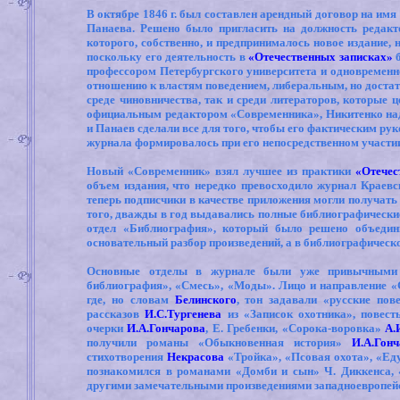
В октябре 1846 г. был составлен арендный договор на им
Панаева. Решено было пригласить на должность редакт
которого, собственно, и предпринималось новое издание,
поскольку его деятельность в
«Отечественных записках»
б
профессором Петербургского университета и одновременн
отношению к властям поведением, либеральным, но доста
среде чиновничества, так и среди литераторов, которые 
официальным редактором «Современника», Никитенко над
и Панаев сделали все для того, чтобы его фактическим ру
журнала формировалось при его непосредственном участи
Новый «Современник» взял лучшее из практики
«Отечес
объем издания, что нередко превосходило журнал Краевс
теперь подписчики в качестве приложения могли получать
того, дважды в год выдавались полные библиографические 
отдел «Библиография», который было решено объедини
основательный разбор произведений, а в библиографическо
Основные отделы в журнале были уже привычными д
библиография», «Смесь», «Моды». Лицо и направление «
где, но словам
Белинского
, тон задавали «русские пов
рассказов
И.С.Тургенева
из «Записок охотника», повест
очерки
И.А.Гончарова
, Е. Гребенки, «Сорока-воровка»
А.
получили романы «Обыкновенная история»
И.А.Гон
стихотворения
Некрасова
«Тройка», «Псовая охота», «Еду
познакомился в романами «Домби и сын» Ч. Диккенса,
другими замечательными произведениями западноевропей