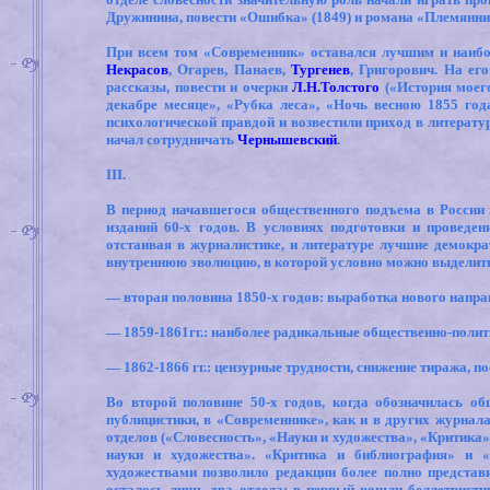
Дружинина, повести «Ошибка» (1849) и романа «Племянница
При всем том «Современник» оставался лучшим и наибо
Некрасов
, Огарев, Панаев,
Тургенев
, Григорович. На ег
рассказы, повести и очерки
Л.Н.Толстого
(«История моего
декабре месяце», «Рубка леса», «Ночь весною 1855 год
психологической правдой и возвестили приход в литерату
начал сотрудничать
Чернышевский
.
III
.
В период начавшегося общественного подъема в России 
изданий 60-х годов. В условиях подготовки и проведен
отстаивая в журналистике, и литературе лучшие демокра
внутреннюю эволюцию, в которой условно можно выделить
— вторая половина 1850-х годов: выработка нового направ
— 1859-1861гг.: наиболее радикальные общественно-полит
— 1862-1866 гг.: цензурные трудности, снижение тиража, п
Во второй половине 50-х годов, когда обозначилась 
публицистики, в «Современнике», как и в других журнала
отделов («Словесность», «Науки и художества», «Критика»
науки и художества». «Критика и библиография» и «С
художествами позволило редакции более полно представи
осталось лишь два отдела: в первый вошли беллетристик