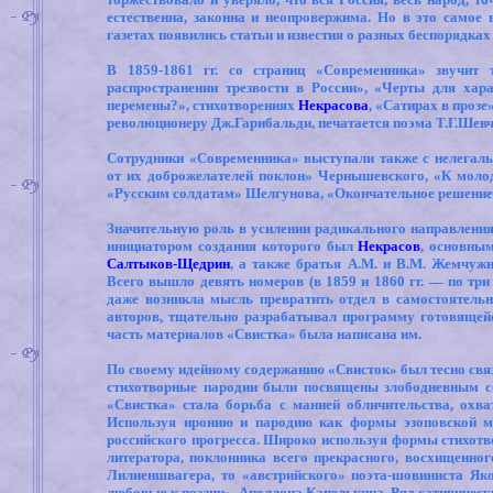
естественна, законна и неопровержима. Но в это самое 
газетах появились статьи и известия о разных беспорядках
В 1859-1861 гг. со страниц «Современника» звучит
распространении трезвости в России», «Черты для хар
перемены?», стихотворениях
Некрасова
, «Сатирах в прозе
революционеру Дж.Гарибальди, печатается поэма Т.Г.Шевч
Сотрудники «Современника» выступали также с нелегал
от их доброжелателей поклон» Чернышевского, «К моло
«Русским солдатам» Шелгунова, «Окончательное решение 
Значительную роль в усилении радикального направления 
инициатором создания которого был
Некрасов
, основны
Салтыков-Щедрин
, а также братья
A
.
M
. и В.М. Жемчуж
Всего вышло девять номеров (в 1859 и 1860 гг. — по три
даже возникла мысль превратить отдел в самостоятель
авторов, тщательно разрабатывал программу готовящейс
часть материалов «Свистка» была написана им.
По своему идейному содержанию «Свисток» был тесно связ
стихотворные пародии были посвящены злободневным с
«Свистка» стала борьба с манией обличительства, ох
Используя иронию и пародию как формы эзоповской м
российского прогресса. Широко используя формы стихотв
литератора, поклонника всего прекрасного, восхищенног
Лилиеншвагера, то «австрийского» поэта-шовиниста Як
любовью к поэзии», Аполлона Капелькина. Ряд сатирическ