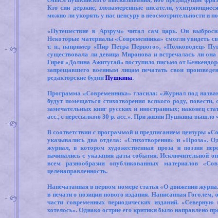
Кто сии дерзкие, злонамеренные писатели, ухитряющиес
можно ли укорять у нас ценсуру в неосмотрительности и п
«Путешествие в Арзрум» читал сам царь. Он выбросил
Некоторые материалы «Современника» смогли увидеть свет
т. п., например «Пир Петра Первого», «Полководец» П
существовала ли девица Миронова и встречалась ли она
Гирея «Долина Ажитугай» поступило письмо от Бенкендор
запрещавшего военным лицам печатать свои произведени
редакторские будни
Пушкина
.
Программа «Современника» гласила: «Журнал под назван
будут помещаться стихотворения всякого роду, повести,
замечательных книг русских и иностранных; наконец стат
асс., с пересылкою 30 р. асс.». При жизни Пушкина вышло
В соответствии с программой и предписанием цензуры «Со
указывались два отдела: «Стихотворения» и «Проза». О
журнал, в котором художественная проза и поэзия пер
начинались с указания даты события. Исключительной о
всем разнообразии опубликованных материалов «Сов
целенаправленность.
Напечатанная в первом номере статья «О движении журнал
в печати о позиции нового издания. Написанная Гоголем, 
части современных периодических изданий. «Северную 
хотелось». Однако острие его критики было направлено п