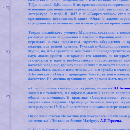
Т.Грановский, К.Кавелин. В их произведениях историческо
основание для понимания окружающей действительности. С
литература Запада. В 1847 г. в «Современнике» стал 
противники», посвященной книге «Опыт о законе народ
страданий части человечества из-за недостатка пропитани
Теория английского ученого Мальтуса, созданная в конц
развития рабочего движения в Англии и Франции она была
переиздан и стал предметом горячего обсуждения в к
подверглась резкой критике. Русский публицист против
Фурье, но, что характерно, они также были подвергнуты 
наук можно прийти к открытию тех законов, по которым
заключался в идее о необходимости «существенного пр
богатые и бедные, где крупный капитал пользуется всеми
должна быть «живая идея человека», его судьба и счасть
А.Бутовского «Опыт о природном богатстве или о началах
богатстве. По мнению публициста, это должна быть наука 
«У нас большое счастье для журнала, — писал
В.Г.Бели
людей и с талантом, и с образом мыслей, если не соверш
общих положениях». В практике «Современника» реали
направления издания. Преимущественный интерес жур
литературы за 1846 г., был заметен в каждом номере издани
Названные статьи Милютина публиковались в пяти номерах
знаменитые «Письма из
Avenue Marigny
»
А.И.Герцена
.
В 1847 г. Герцен уехал за границу. Он имел возможнос