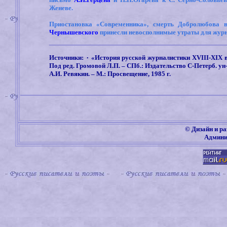
Женеве.
Приостановка «Современника», смерть Добролюбова в 
Чернышевского
принесли невосполнимые утраты для журн
Источники: ۰ «История русской журналистики
XVIII-XIX
Под ред. Громовой Л.П. – СПб.: Издательство С-Петерб. ун-т
А.И. Ревякин. – М.: Просвещение, 1985 г.
©
Дизайн и ра
Админи