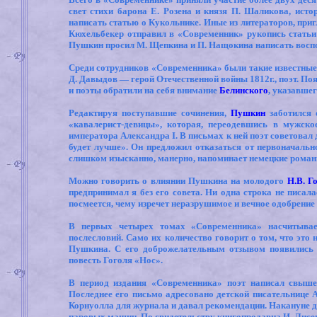
свет стихи барона Е. Розена и князя П. Шаликова, исто
написать статью о Кукольнике. Иные из литераторов, пр
Кюхельбекер отправил в «Современник» рукопись статьи 
Пушкин просил М. Щепкина и П. Нащокина написать восп
Среди сотрудников «Современника» были такие известные 
Д. Давыдов — герой Отечественной войны 1812г., поэт. По
и поэты обратили на себя внимание
Белинского
, указавшег
Редактируя поступавшие сочинения,
Пушкин
заботился 
«кавалерист-девицы», которая, переодевшись в мужско
императора Александра
I
. В письмах к ней поэт советовал
будет лучше». Он предложил отказаться от первоначально
слишком изысканно, манерно, напоминает немецкие романы
Можно говорить о влиянии Пушкина на молодого
Н.В. Г
предпринимал я без его совета. Ни одна строка не писала
посмеется, чему изречет неразрушимое и вечное одобрение
В первых четырех томах «Современника» насчитывает
послесловий. Само их количество говорит о том, что это
Пушкина. С его доброжелательным отзывом появились 
повесть Гоголя «Нос».
В период издания «Современника» поэт написал свыше
Последнее его письмо адресовано детской писательнице 
Корнуолла для журнала и давал рекомендации. Накануне д
паровых машин. По свидетельству книгопродавца И. Лисен