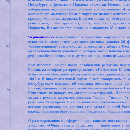
Петербурге в фельетоне Панаева «Заметки Нового поэ
либеральных изданий было особенно красноречивым. Чита
означает это молчание. Комментарии на знакомом читател
причину молчания журнала, Елисеев писал во «Внутреннем
речь о том, о чем трезвонят, поют, говорят теперь все 
Напрасно. Вы ошибаетесь в ваших ожиданиях. Мне даже об
Чернышевский
в политическом обозрении мартовского н
вспоминая австрийские «организационные законы 26 ф
«Современника» возможность поговорить о делах в Росс
«для успокоения недовольства, которое высказывалось все
реформы бесполезно, «потому что ни одна из них не удалас
Как известно, вскоре после объявления реформы начал
России, на которые распространялись «Положения 19 фе
«Внутреннее обозрение» вернувшегося из-за границы Добр
1861 г. В иносказательной форме в нем говорилось об о
петербургском климате, об одесских мостовых и т.п., 
России, обращая читателя к политическим проблемам. Ст
Елисеевым по поводу его «весенних настроений». Добролю
читал в русских журналах весенние "звуки", "песни", "
реформы 19 февраля. В столь понятном читателю аллегори
осенние расположения должны отражаться на всей Росс
надежд и вызвала разочарования («если меня надули, извини
О разочарованиях в реформе и крестьянских восстаниях п
лучшим». «Образованное общество, — напоминал с ир
торжествовало и уверяло, что вся Россия, весь народ, т