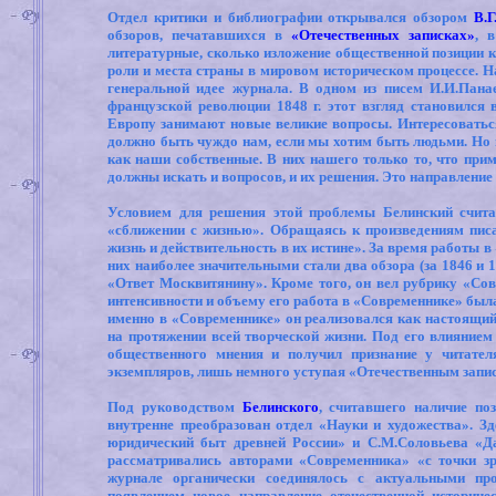
Отдел критики и библиографии открывался обзором
В.Г
обзоров, печатавшихся в
«Отечественных записках»
, 
литературные, сколько изложение общественной позиции к
роли и места страны в мировом историческом процессе. 
генеральной идее журнала. В одном из писем И.И.Панае
французской революции 1848 г. этот взгляд становился 
Европу занимают новые великие вопросы. Интересоваться
должно быть чуждо нам, если мы хотим быть людьми. Но в
как наши собственные. В них нашего только то, что прим
должны искать и вопросов, и их решения. Это направление 
Условием для решения этой проблемы Белинский считал
«сближении с жизнью». Обращаясь к произведениям писа
жизнь и действительность в их истине». За время работы в
них наиболее значительными стали два обзора (за 1846 и 
«Ответ Москвитянину». Кроме того, он вел рубрику «Со
интенсивности и объему его работа в «Современнике» был
именно в «Современнике» он реализовался как настоящий
на протяжении всей творческой жизни. Под его влияние
общественного мнения и получил признание у читате
экземпляров, лишь немного уступая «Отечественным запи
Под руководством
Белинского
, считавшего наличие по
внутренне преобразован отдел «Науки и художества». З
юридический быт древней России» и С.М.Соловьева «Д
рассматривались авторами «Современника» «с точки зр
журнале органически соединялось с актуальными пр
появлением новое направление отечественной историче