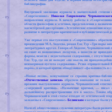
библиография.
Внутренней эволюции журнала в значительной степени с
«Современнике»
Николая Гавриловича Чернышевског
направления журнала. К началу работы в «Современник
области философии и эстетики, представления о назначен
магистерской диссертации «Эстетические отношения искус
развитие в литературно-критической и публицистической 
Уже первые его выступления в «Современнике» обратили 
произведения М.А. Авдеева, роман Евг. Тур «Три поры жи
литературных кругах. Говоря об Авдееве, Чернышевский пи
он сшит из поношенных лоскутов, а повести не приходят
формы, нежели с недостатками содержания, с отсутствие
Евг. Тур, где он не находит «ни мысли, ни правдоподоби
неизмеримая пустота содержания». Резко отрицательной 
порок», в которой критик обнаруживает «фальшивость и сл
«Новые песни», зазвучавшие со страниц критико-библиог
«Отечественные записки»
обратили внимание не только н
прежним выступлениям журнала. Чернышевский ответил с
«умеренной критики». «Назначение критики, — писал
дальнейшему распространению его в массе». Таким обр
Чернышевский в этой статье отходит от эстетической тео
заложены в «Современнике»
Белинским
и которые были ут
Идеи об общественном служении литературы были разви
периода русской литературы», которые печатались в «Совре