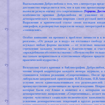
Высказывания Добролюбова о том, что «литература предст
достоинство определяется тем, что и как она пропаганди
вызвали резкую оценку его современников (
Герцена
,
Дост
особенности критики Добролюбова не умаляют ее с
демократического сознания широких слоев русской интел
Выражение в критической статье своих взглядов вход
эпиграфов, и развернутые параллели между литературой и
«эзоповские».
Особое внимание он проявил к проблеме личности и к в
розгами», «От дождя да в воду» он отстаивал свободу л
осуждал любые формы насилия — от телесных наказани
стремление каждого человека к благополучию и счас
«враждебными обстоятельствами»: «Почувствуйте только к
вы самым неприметным и естественным образом придете 
практической мудрости»).
Возглавляя отдел критики и библиографии, Добролюбов,
чтение второй корректуры каждого номера журнала, а с
становится членом редакции «Современника». После п
либерально-дворянской ориентации: В.П.Боткин, П.В.Анн
уступив место единомышленникам его руководителей: М
преимущественно разночинцам но происхождению. Некра
которые были ему ближе и понятнее и с которыми он
демократическое направление «Современника», делает в
хорошо чувствовал социально-политическую конъюнктур
усилению демократических тенденций в кругах разночи
таким интересом и имели такое сильное влияние, что в с