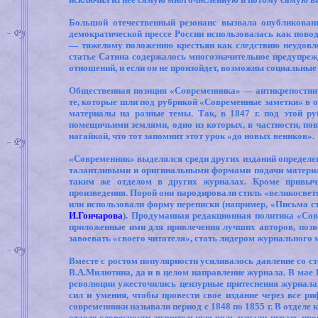
Большой отечественный резонанс вызвала опубликован
демократической прессе России использовалась как пово
— тяжелому положению крестьян как следствию неудовле
статье Сатина содержалось многозначительное предупреж
отношений, и если он не произойдет, возможны социальные 
Общественная позиция «Современника» — антикрепостнич
те, которые шли под рубрикой «Современные заметки» в о
материалы
на разные темы. Так, в 1847 г. под этой 
помещичьими землями, одно из которых, в частности, по
нагайкой, что тот запомнит этот урок «до новых веников».
«Современник» выделялся среди других изданий определен
талантливыми и оригинальными формами подачи материал
таким же отделом в других журналах. Кроме привычн
произведения. Порой они пародировали стиль «великосвет
или использовали форму переписки (например, «Письма с
И.
Гончарова
). Продуманная редакционная политика «Со
приложенные ими для привлечения лучших авторов, поз
завоевать «своего читателя», стать лидером журнального 
Вместе с ростом популярности усиливалось давление со с
В.А.Милютина, да и в целом направление журнала. В мае 
революции ужесточились цензурные притеснения журнала
сил и умения, чтобы провести свое издание через все р
современники называли период с 1848 по 1855 г.
В отделе 
отделе словесности значительную роль начали играть про