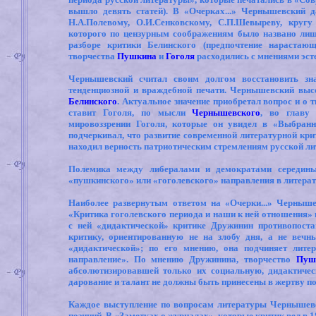
вышло девять статей). В «Очерках...» Чернышевский 
Н.А.Полевому, О.И.Сенковскому, С.П.Шевыреву, круг
которого по цензурным соображениям было названо лиш
разборе критики Белинского (предпочтение нарастающ
творчества
Пушкина
и
Гоголя
расходились с мнениями эст
Чернышевский считал своим долгом восстановить зна
тенденциозной и враждебной печати. Чернышевский выс
Белинского
. Актуальное значение приобретал вопрос и о 
ставит Гоголя, по мысли
Чернышевского
, во главу 
мировоззрении Гоголя, которые он увидел в «Выбранн
подчеркивал, что развитие современной литературной кри
находил верность патриотическим стремлениям русской ли
Полемика между либералами и демократами середины
«пушкинского» или «гоголевского» направления в литерат
Наиболее развернутым ответом на «Очерки...» Черныше
«Критика гоголевского периода и наши к ней отношения»
с ней «дидактической» критике Дружинин противопост
критику, ориентированную не на злобу дня, а не вечн
«дидактической»; по его мнению, она подчиняет лите
направление». По мнению Дружинина, творчество
Пуш
абсолютизировавшей только их социальную, дидактичес
дарование и талант не должны быть принесены в жертву по
Каждое выступление по вопросам литературы Чернышевс
позиций. В «Заметках о журналах», которые критик вел в 1