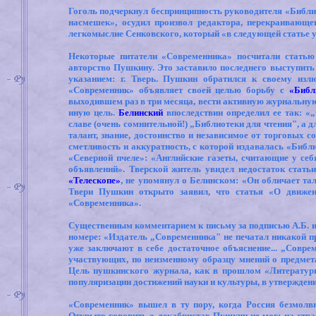
Гоголь подчеркнул беспринципность руководителя «Библиот
насмешек», осудил произвол редактора, перекраивающе
легкомыслие Сенковского, который «в следующей статье у
Некоторые питатели «Современника» посчитали статью
авторство Пушкину. Это заставило последнего выступить 
указанием: г. Тверь. Пушкин обратился к своему изл
«Современник» объявляет своей целью борьбу с
«Библ
выходившем раз в три месяца, вести активную журнальную 
иную цель.
Белинский
впоследствии определил ее так: «
славе (очень сомнительной!) „Библиотеки для чтения", а дл
талант, знание, достоинство и независимое от торговых 
сметливость и аккуратность, с которой издавалась «Библ
«Северной пчеле»: «Английские газеты, считающие у себ
объявлений». Тверской житель увидел недостаток стать
«Телескопе»
, не упомянул о Белинском: «Он обличает та
Твери Пушкин открыто заявил, что статья «О движе
«Современника».
Существенным комментарием к письму за подписью А.Б. и
номере: «Издатель „Современника" не печатал никакой п
уже заключают в себе достаточное объяснение... „Совре
участвующих, по неизменному образцу мнений о предмета
Цель пушкинского журнала, как в прошлом «Литературно
популяризации достижений науки и культуры, в утвержден
«Современник» вышел в ту пору, когда Россия безмолв
Открыто говорить о декабристах Пушкин не мог: на стра