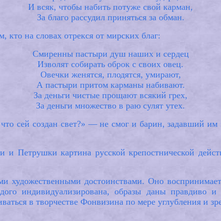
И всяк, чтобы набить потуже свой карман,
За благо рассудил приняться за обман.
, кто на словах отрекся от мирских благ:
Смиренны пастыри душ наших и сердец
Изволят собирать оброк с своих овец.
Овечки женятся, плодятся, умирают,
А пастыри притом карманы набивают.
За деньги чистые прощают всякий грех,
За деньги множество в раю сулят утех.
 что сей создан свет?» — не смог и барин, задавший им э
и и Петрушки картина русской крепостнической действ
ими художественными достоинствами. Оно воспринимает
дого индивидуализирована, образы даны правдиво и у
иваться в творчестве Фонвизина по мере углубления и зр