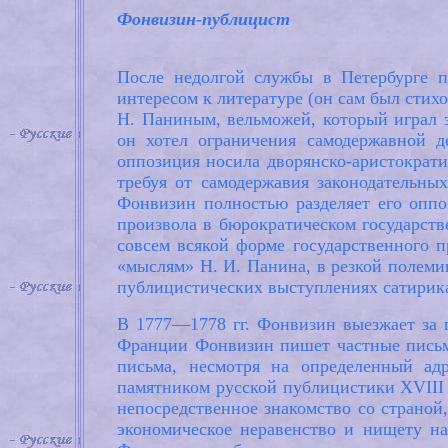
Фонвизин-публицист
После недолгой службы в Петербурге п
интересом к литературе (он сам был стих
Н. Паниным, вельможей, который играл з
он хотел ограничения самодержавной д
оппозиция носила дворянско-аристократи
требуя от самодержавия законодательных
Фонвизин полностью разделяет его оппо
произвола в бюрократическом государств
совсем всякой форме государственного п
«мыслям» Н. И. Панина, в резкой полеми
публицистических выступлениях сатирика
В 1777—1778 гг. Фонвизин выезжает за 
Франции Фонвизин пишет частные письма 
письма, несмотря на определенный ад
памятником русской публицистики XVIII
непосредственное знакомство со страной
экономическое неравенство и нищету на