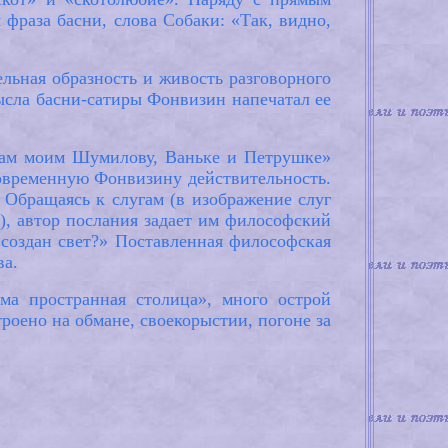
 фраза басни, слова Собаки: «Так, видно,
льная образность и живость разговорного
ысла басни-сатиры Фонвизин напечатал ее
угам моим Шумилову, Ваньке и Петрушке»
овременную Фонвизину действительность.
 Обращаясь к слугам (в изображение слуг
, автор послания задает им философский
 создан свет?» Поставленная философская
ва.
ма пространная столица», много острой
троено на обмане, своекорыстии, погоне за