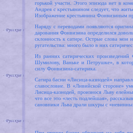
горькой участи. Этого эпизода нет в ко
Андрея с крестьянином следует, что жить
Изображение крестьянина Фонвизиным пр
Наряду с переводами появляются оригин
дарования Фонвизина определился доволь
склонность к сатире. Острые слова мои н
ругательства: много было в них сатиричес
Из ранних сатирических произведений 
Шумилову, Ваньке и Петрушке», в кото
силу Фонвизина-сатирика.
Сатира басни «Лисица-казнодей» направлен
славословие. В «Ливийской стороне» ум
Лисица-казнодей, произнося Льву елейны
что все это «лесть подлейшая», рассказы
сановники Льва драли шкуры с «невинны
При чтении басни обращает на себя вн