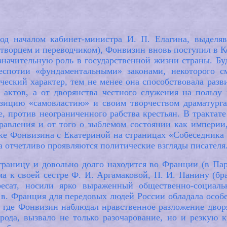
од началом кабинет-министра И. П. Елагина, выделя
отворцем и переводчиком), Фонвизин вновь поступил в К
начительную роль в государственной жизни страны. Бу
еспотии «фундаментальными» законами, некоторого см
ческий характер, тем не менее она способствовала разв
 актов, а от дворянства честного служения на пользу 
зицию «самовластию» и своим творчеством драматурга
е, против неограниченного рабства крестьян. В трактат
равления и от того о зыблемом состоянии как империи
ке Фонвизина с Екатериной на страницах «Собеседника 
 отчетливо проявляются политические взгляды писателя
границу и довольно долго находится во Франции (в Па
к своей сестре Ф. И. Аргамаковой, П. И. Панину (брат
ресат, носили ярко выраженный общественно-социаль
 в. Франция для передовых людей России обладала особ
, где Фонвизин наблюдал нравственное разложение двор
рода, вызвало не только разочарование, но и резкую 