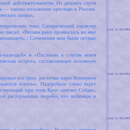
ской действительности. Из диалога слуги
ие — таково положение крестьян в России.
ческих операх.
тирические тона. Сатирический характер
н писал: «Весьма рано проявилась во мне
 ненавидеть... Сочинения мои были острые
а-казнодей» и «Послание к слугам моим
ческая острота, составляющие основную
окружал его трон, расточая царю безмерное
каются «скоты». Надгробное слово берет
утствующий при этом Крот шепчет Собаке,
стей растерзанных зверей», что любимцы и
скот» и «скотолюбие». Наряду с прямым