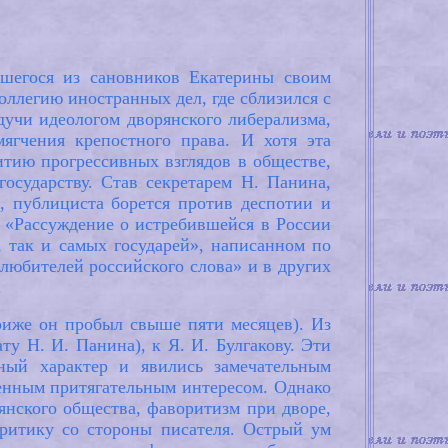
вшегося из сановников Екатерины своим
оллегию иностранных дел, где сблизился с
дучи идеологом дворянского либерализма,
ягчения крепостного права. И хотя эта
итию прогрессивных взглядов в обществе,
государству. Став секретарем Н. Панина,
, публициста борется против деспотии и
е «Рассуждение о истребившейся в России
, так и самых государей», написанном по
любителей российского слова» и в других
.
риже он пробыл свыше пяти месяцев). Из
у Н. И. Панина), к Я. И. Булгакову. Эти
ный характер и явились замечательным
енным притягательным интересом. Однако
янского общества, фаворитизм при дворе,
критику со стороны писателя. Острый ум