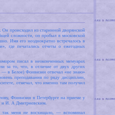
е. Он происходил из старинной дворянской
общей сложности, он пробыл в московской
шно. Имя его неоднократно встречалось в
и», где печатались отчеты о ежегодных
 юмором писал в неоконченных мемуарах
и за то, что, в отличие от двух других
й — в Белое) Фонвизин отвечал «не знаю»
ровень преподавания по ряду дисциплин,
ситете, отмечал, что именно там получил
лову, Фонвизин в Петербурге на приеме у
м и И. А Дмитриевским.
ге так меня не восхищало, — вспоминал