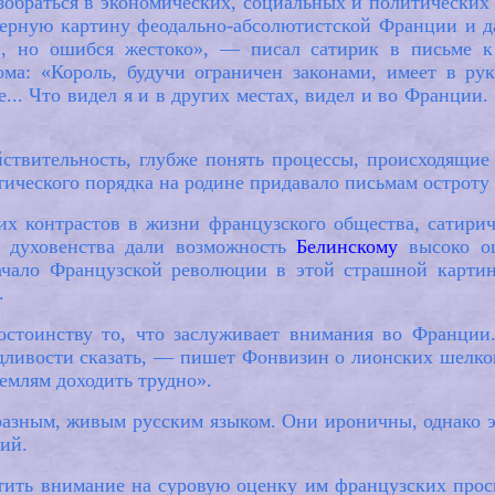
зобраться в экономических, социальных и политических
верную картину феодально-абсолютистской Франции и да
й, но ошибся жестоко», — писал сатирик в письме к
ома: «Король, будучи ограничен законами, имеет в ру
... Что видел я и в других местах, видел и во Франции.
ствительность, глубже понять процессы, происходящие
ического порядка на родине придавало письмам остроту
х контрастов в жизни французского общества, сатирич
о духовенства дали возможность
Белинскому
высоко оц
ачало Французской революции в этой страшной картин
.
остоинству то, что заслуживает внимания во Франции.
дливости сказать, — пишет Фонвизин о лионских шелк
землям доходить трудно».
зным, живым русским языком. Они ироничны, однако эта
ий.
тить внимание на суровую оценку им французских просв