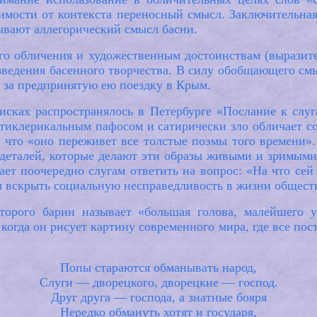
симости от контекста переносный смысл. Заключительная
ывают аллегорический смысл басни.
го обличения и художественным достоинствам (выразите
зведения басенного творчества. В силу обобщающего см
II за предпринятую ею поездку в Крым.
писках распространялось в Петербурге «Послание к сл
нтиклерикальным пафосом и сатирически зло обличает с
 что «оно переживет все толстые поэмы того времени».
деталей, которые делают эти образы живыми и зримыми)
ает поочередно слугам ответить на вопрос: «На что сей
ы вскрыть социальную несправедливость в жизни общест
оторого барин называет «большая голова, малейшего у
когда он рисует картину современного мира, где все пос
Попы стараются обманывать народ,
Слуги — дворецкого, дворецкие — господ.
Друг друга — господа, а знатные бояря
Нередко обмануть хотят и государя,