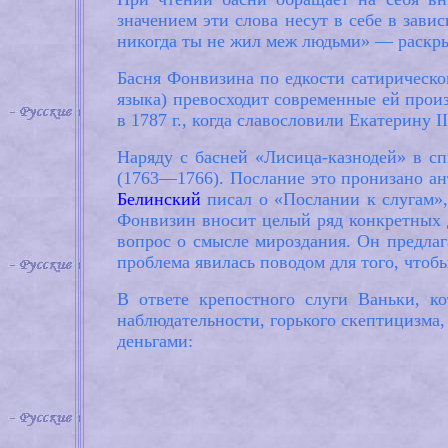
значением эти слова несут в себе в зави
никогда ты не жил меж людьми» — раскр
Басня Фонвизина по едкости сатирическо
языка) превосходит современные ей прои
в 1787 г., когда славословили Екатерину 
Наряду с басней «Лисица-казнодей» в с
(1763—1766). Послание это пронизано а
Белинский
писал о «Послании к слугам»,
Фонвизин вносит целый ряд конкретных 
вопрос о смысле мироздания. Он предлаг
проблема явилась поводом для того, чтоб
В ответе крепостного слуги Ваньки, к
наблюдательности, горького скептицизма, 
деньгами: