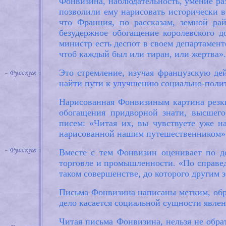
Фонвизина, наблюдательность, умение ра
позволили ему нарисовать исторически 
что Франция, по рассказам, земной ра
безудержное обогащение королевского д
министр есть деспот в своем департаменте
чтоб каждый был или тиран, или жертва».
Это стремление, изучая французскую дей
найти пути к улучшению социально-полит
Нарисованная Фонвизиным картина резки
обогащения придворной знати, высшег
писем: «Читая их, вы чувствуете уже н
нарисованной нашим путешественником»
Вместе с тем Фонвизин оценивает по д
торговле и промышленности. «По справе
таком совершенстве, до которого другим 
Письма Фонвизина написаны метким, обра
дело касается социальной сущности явлен
Читая письма Фонвизина, нельзя не обра