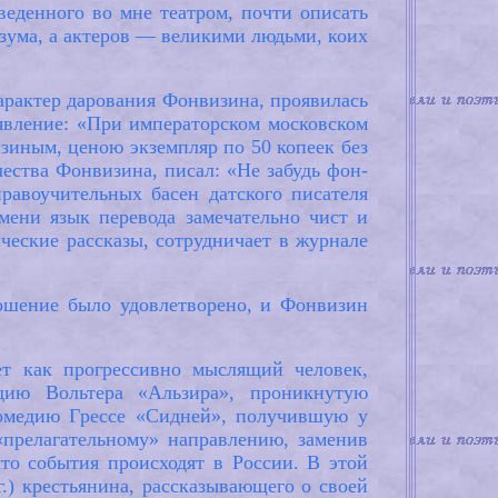
веденного во мне театром, почти описать
зума, а актеров — великими людьми, коих
арактер дарования Фонвизина, проявилась
ъявление: «При императорском московском
зиным, ценою экземпляр по 50 копеек без
чества Фонвизина, писал: «Не забудь фон-
равоучительных басен датского писателя
мени язык перевода замечательно чист и
ческие рассказы, сотрудничает в журнале
ошение было удовлетворено, и Фонвизин
ет как прогрессивно мыслящий человек,
дию Вольтера «Альзира», проникнутую
комедию Гpecce «Сидней», получившую у
прелагательному» направлению, заменив
то события происходят в России. В этой
.) крестьянина, рассказывающего о своей