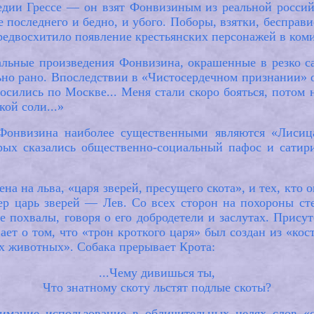
медии Грессе — он взят Фонвизиным из реальной россий
е последнего и бедно, и убого. Поборы, взятки, бесправ
едвосхитило появление крестьянских персонажей в коми
альные произведения Фонвизина, окрашенные в резко са
но рано. Впоследствии в «Чистосердечном признании» о
осились по Москве... Меня стали скоро бояться, потом
кой соли...»
Фонвизина наиболее существенными являются «Лисиц
рых сказались общественно-социальный пафос и сатири
а на льва, «царя зверей, пресущего скота», и тех, кто 
ер царь зверей — Лев. Со всех сторон на похороны сте
е похвалы, говоря о его добродетели и заслутах. Прис
вает о том, что «трон кроткого царя» был создан из «ко
х животных». Собака прерывает Крота:
...Чему дивишься ты,
Что знатному скоту льстят подлые скоты?
имание использование в обличительных целях слов «