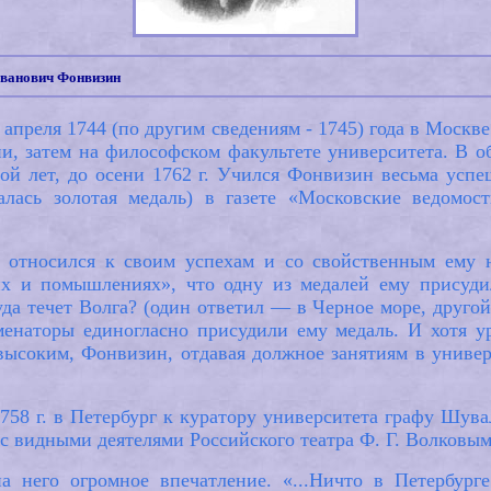
Иванович Фонвизин
апреля 1744 (по другим сведениям - 1745) года в Москв
ии, затем на философском факультете университета. В 
ой лет, до осени 1762 г. Учился Фонвизин весьма успе
лась золотая медаль) в газете «Московские ведомост
 относился к своим успехам и со свойственным ему
х и помышлениях», что одну из медалей ему присудил
уда течет Волга? (один ответил — в Черное море, друго
менаторы единогласно присудили ему медаль. И хотя у
высоким, Фонвизин, отдавая должное занятиям в универ
758 г. в Петербург к куратору университета графу Шува
 с видными деятелями Российского театра Ф. Г. Волковы
на него огромное впечатление. «...Ничто в Петербур