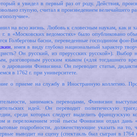
торый я увидел в первый раз от роду. Действия, произ
вольно глупую, считал я произведением величайшего ра
агополучие».
анил на всю жизнь. Любовь к словесным наукам, как и х
61 г. в «Московских ведомостях» было опубликовано об
тся Голберговы басни, переведенные господином фон-Ви
шкин
, имея в виду глубоко национальный характер твор
ристь? Он русский, из прерусских русской»). Выбор н
ым, разговорным русским языком («для тогдашнего вре
 о даровании Фонвизина. Он переводит статьи, дидакти
ся в 1762 г. при университете.
ение о приеме на службу в Иностранную коллегию. Пр
тельности, занимаясь переводами, Фонвизин выступа
ительских идей. Он переводит политическую траге
медии, среди которых следует выделить французскую 
ом и переложением этой пьесы Фонвизин отдал дань «
ытовые подробности, долженствующие указать на то, ч
вые выводит на сцену (спектакль был сыгран в 1764 г