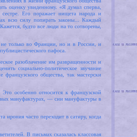
 явлениях в жизни французского общества
ть оценку увиденному. «Я думал сперва,
 сестре. Его поражает нищета народа и
ках всю силу попирать законы... Каждый
 Кажется, будто все люди на то сотворены,
 не только во Франции, но и в России, и
 публицистического пафоса.
еское разоблачение им развращенности и
енить социально-политическое звучание
е французского общества, так мастерски
 Это особенно относится к французской
овых мануфактурах, — сии мануфактуры в
 ирония часто переходит в сатиру, когда
етителей. В письмах сказалась классовая