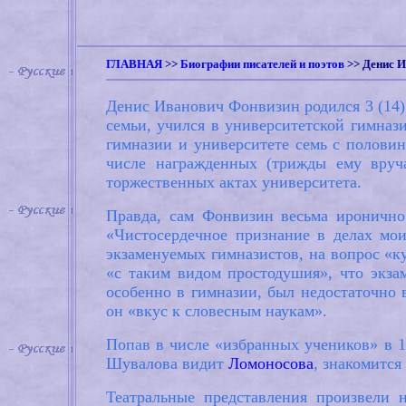
ГЛАВНАЯ
>>
Биографии писателей и поэтов
>>
Денис 
Денис Иванович Фонвизин родился 3 (14) 
семьи, учился в университетской гимназ
гимназии и университете семь с половин
числе награжденных (трижды ему вруча
торжественных актах университета.
Правда, сам Фонвизин весьма иронично
«Чистосердечное признание в делах мои
экзаменуемых гимназистов, на вопрос «к
«с таким видом простодушия», что экза
особенно в гимназии, был недостаточно 
он «вкус к словесным наукам».
Попав в числе «избранных учеников» в 1
Шувалова видит
Ломоносова
, знакомится
Театральные представления произвели 