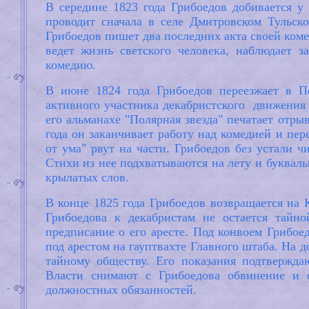
В середине 1823 года Грибоедов добивается у
проводит сначала в селе Дмитровском Тульско
Грибоедов пишет два последних акта своей коме
ведет жизнь светского человека, наблюдает 
комедию.
В июне 1824 года Грибоедов переезжает в Пе
активного участника декабристского движения 
его альманахе "Полярная звезда" печатает отры
года он заканчивает работу над комедией и пе
от ума" рвут на части. Грибоедов без устали 
Стихи из нее подхватываются на лету и букваль
крылатых слов.
В конце 1825 года Грибоедов возвращается на К
Грибоедова к декабристам не остается тайн
предписание о его аресте. Под конвоем Грибое
под арестом на гауптвахте Главного штаба. На 
тайному обществу. Его показания подтвержд
Власти снимают с Грибоедова обвинение и 
должностных обязанностей.