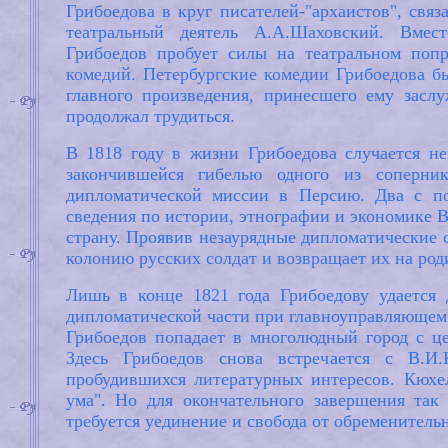
Грибоедова в круг писателей-"архаистов", связ
театральный деятель А.А.Шаховский. Вмес
Грибоедов пробует силы на театральном поп
комедий. Петербургские комедии Грибоедова б
главного произведения, принесшего ему заслу
продолжал трудиться.
В 1818 году в жизни Грибоедова случается не
закончившейся гибелью одного из соперник
дипломатической миссии в Персию. Два с по
сведения по истории, этнографии и экономике В
страну. Проявив незаурядные дипломатические 
колонию русских солдат и возвращает их на род
Лишь в конце 1821 года Грибоедову удается 
дипломатической части при главноуправляющем 
Грибоедов попадает в многолюдный город с 
Здесь Грибоедов снова встречается с В.И
пробудившихся литературных интересов. Кюхел
ума". Но для окончательного завершения так
требуется уединение и свобода от обременитель