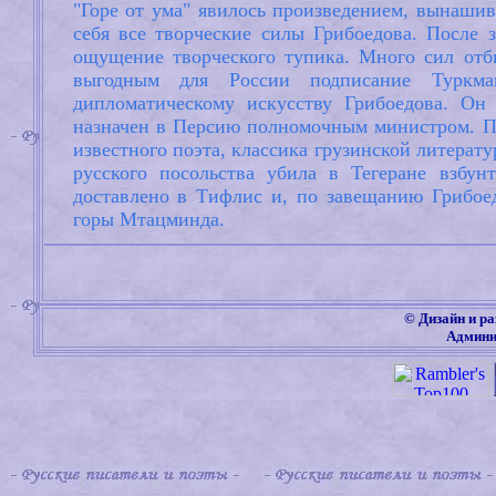
"Горе от ума" явилось произведением, вынаши
себя все творческие силы Грибоедова. После 
ощущение творческого тупика. Много сил отби
выгодным для России подписание Туркманч
дипломатическому искусству Грибоедова. Он
назначен в Персию полномочным министром. По
известного поэта, классика грузинской литерат
русского посольства убила в Тегеране взбун
доставлено в Тифлис и, по завещанию Грибоед
горы Мтацминда.
©
Дизайн и ра
Админи