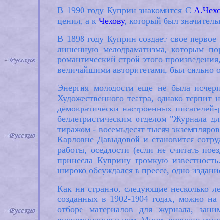
В 1990 году Куприн знакомится С
А.Чех
ценил, а к
Чехову
, который был значитель
В 1898 году Куприн создает свое первое 
лишенную мелодраматизма, которым по
романтический строй этого произведения
величайшими авторитетами, был сильно о
Энергия молодости еще не была исчерп
Художественного театра, однако терпит н
демократически настроенных писателей-р
беллетристическим отделом "Журнала дл
тиражом - восемьдесят тысяч экземпляров
Карловне Давыдовой и становится сотр
работы, оседлости (если не считать пое
принесла Куприну громкую известность
широко обсуждался в прессе, одно издание
Как ни странно, следующие несколько л
созданных в 1902-1904 годах, можно на 
отборе материалов для журнала, зани
воспоминания о нем. Много времени отни