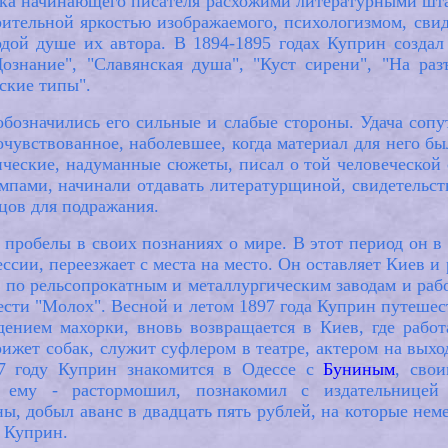
ыка начинающего писателя расхожими литературными ш
ительной яркостью изображаемого, психологизмом, свид
одой душе их автора. В 1894-1895 годах Куприн созда
знание", "Славянская душа", "Куст сирени", "На разъ
вские типы".
обозначились его сильные и слабые стороны. Удача сопут
чувствованное, наболевшее, когда материал для него бы
ческие, надуманные сюжеты, писал о той человеческой 
ами, начинали отдавать литературщиной, свидетельству
цов для подражания.
робелы в своих познаниях о мире. В этот период он в 
ссии, переезжает с места на место. Он оставляет Киев и
 по рельсопрокатным и металлургическим заводам и рабо
вести "Молох". Весной и летом 1897 года Куприн путеш
дением махорки, вновь возвращается в Киев, где работ
рижет собак, служит суфлером в театре, актером на выхо
97 году Куприн знакомится в Одессе с
Буниным
, сво
ему - растормошил, познакомил с издательницей 
ы, добыл аванс в двадцать пять рублей, на которые не
 Куприн.