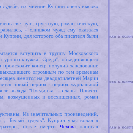
о судьбе, их мнение Куприн очень высоко
 очень светлую, грустную, романтическую,
авилась, - слишком чужд ему оказался
и Куприн, для которого оба писателя были
ытается вступить в труппу Московского
ературного кружка "Среда", объединяющего
и происходит конец: получив заведование
, выходившего огромным по тем временам
 месяцев женится на двадцатилетней Марии
ется новый период - период журнальной
осле выхода "Поединка" - славы. Повесть
сем, возмущенных и восхищенных, роман
уктивны. Из значительных произведений,
ы", "Белый пудель". Куприн участвовал в
тературы, после смерти
Чехова
написал