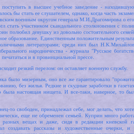
 поступить в высшее учебное заведение - находившую
лось бы стать ее слушателем, однако, когда часть экза
ким военным округом генерала М.И.Драгомирова о его ср
л стать участником скандального столкновения с полиц
ин полюбил девушку из довольно состоятельного семей
нное образование. Единственным положительным результа
толичными литераторами; среди них был Н.К.Михайлов
иберального народничества - журнала "Русское богатст
н печататься и в провинциальной прессе.
исходит резкий перелом: он оставляет военную службу.
чика было мизерным, оно все же гарантировало "прожи
ованию, без жилья. Редкие и скудные заработки в газета
о была настоящая нищета. И все-таки, наверное, то б
ец-то свободен, принадлежал себе, мог делать, что хоте
изически, еще не обременен семьей. Куприн много работ
 разных вещах и даже, сидя в редакции киевской газ
ал создавать рассказы и художественные очерки, и