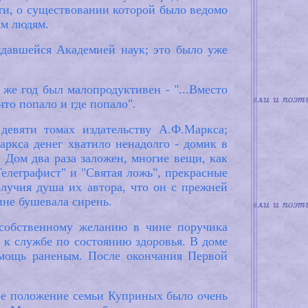
сти, о существовании которой было ведомо
ым людям.
ждавшейся Академией наук; это было уже
же год был малопродуктивен - "...Вместо
что попало и где попало".
девяти томах издательству А.Ф.Маркса;
ркса денег хватило ненадолго - домик в
. Дом два раза заложен, многие вещи, как
"Телеграфист" и "Святая ложь", прекрасные
олучия душа их автора, что он с прежней
ине бушевала сирень.
 собственному желанию в чине поручика
 к службе по состоянию здоровья. В доме
омощь раненым. После окончания Первой
ное положение семьи Куприных было очень