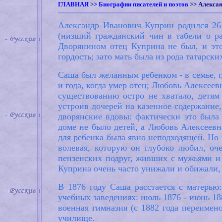
ГЛАВНАЯ
>>
Биографии писателей и поэтов
>>
Алекса
Александр Иванович Куприн родился 26 а
(низший гражданский чин в табели о р
Дворянином отец Куприна не был, и это 
гордость; зато мать была из рода татарск
Саша был желанным ребенком - в семье, г
и года, когда умер отец; Любовь Алексее
существованию остро не хватало, детям
устроив дочерей на казенное содержание,
дворянские вдовы: фактически это была 
доме не было детей, а Любовь Алексеевн
для ребенка была явно неподходящей. Но 
волевая, которую он глубоко любил, оч
пензенских подруг, живших с мужьями и 
Куприна очень часто унижали и обижали, 
В 1876 году Саша расстается с матерью
учебных заведениях: июль 1876 - июнь 188
военная гимназия (с 1882 года переимено
училище.