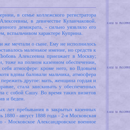
ернии, в семье коллежского регистратора
лексеевны, в девичестве Куланчаковой.
енного демократа, - сильно уязвляло его
ячем, вспыльчивом характере Куприна.
ли же мечтали о сыне. Ему не исполнилось
ставалось маленькое имение, но средств к
 Любовь Алексеевна приезжает в Москву;
ли, тоже на полном казенном обеспечении,
 себя атмосфере: кроме него, во Вдовьем
хотя вдовы баловали мальчика, атмосфера
 пережить другое: мать, женщина гордая и
равие, стала заискивать у обеспеченных
ла с собой Сашу. Во время таких визитов
ив и беден.
ных лет пребывания в закрытых казенных
 1880 - август 1888 года - 2-я Московская
-го - Московское Александровское военное