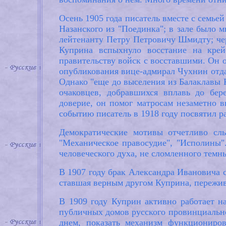
Осень 1905 года писатель вместе с семье
Назанского из "Поединка"; в зале было м
лейтенанту Петру Петровичу Шмидту; чер
Куприна вспыхнуло восстание на крей
правительству войск с восставшими. Он о
опубликования вице-адмирал Чухнин отдал
Однако "еще до выселения из Балаклавы 
очаковцев, добравшихся вплавь до бер
доверие, он помог матросам незаметно в
событию писатель в 1918 году посвятил р
Демократические мотивы отчетливо сл
"Механическое правосудие", "Исполины".
человеческого духа, не сломленного тем
В 1907 году брак Александра Ивановича 
ставшая верным другом Куприна, пережив
В 1909 году Куприн активно работает н
публичных домов русского провинциальног
днем, показать механизм функциониров