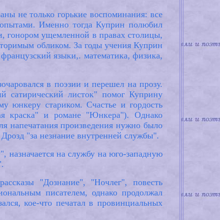
аны не только горькие воспоминания: все
 опытами. Именно тогда Куприн полюбил
ми, гонором ущемленной в правах столицы,
торимым обликом. За годы учения Куприн
французский языки,. математика, физика,
зочаровался в поэзии и перешел на прозу.
ий сатирический листок" помог Куприну
у юнкеру стариком. Счастье и гордость
ая краска" и романе "Юнкера"). Однако
 для напечатания произведения нужно было
 Дрозд "за незнание внутренней службы".
, назначается на службу на юго-западную
.
ассказы "Дознание", "Ночлег", повесть
иональным писателем, однако продолжал
ался, кое-что печатал в провинциальных