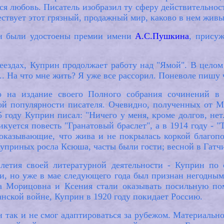
ся любовь. Писатель изобразил ту сферу действительно
ществует этот грязный, продажный мир, каково в нем жив
н были удостоены премии имени
А.С.Пушкина
, прису
еездах, Куприн продолжает работу над "Ямой". В целом 
.. На что мне жить? Я уже все рассорил. Поневоле пишу 
 на издание своего Полного собрания сочинений в 
ой популярности писателя. Очевидно, полученных от Ма
5 году Куприн писал: "Ничего у меня, кроме долгов, нет
икуется повесть "Гранатовый браслет", а в 1914 году - 
показывающие, что жива и не покрылась коркой благоп
Куприных росла Ксюша, часты были гости; весной в Гатч
тилетия своей литературной деятельности - Куприн по
, но уже в мае следующего года был признан негодным
та Морицовна и Ксения стали оказывать посильную п
нской войне, Куприн в 1920 году покидает Россию.
 так и не смог адаптироваться за рубежом. Материаль