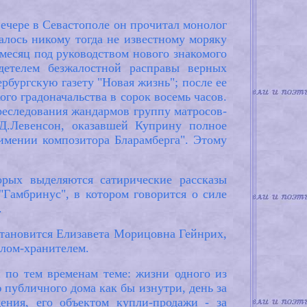
вечере в Севастополе он прочитал монолог
далось никому тогда не известному моряку
месяц под руководством нового знакомого
детелем безжалостной расправы верных
рбургскую газету "Новая жизнь"; после ее
го градоначальства в сорок восемь часов.
реследования жандармов группу матросов-
.Д.Левенсон, оказавшей Куприну полное
 имении композитора Бларамберга". Этому
рых выделяются сатирические рассказы
"Гамбринус", в котором говорится о силе
.
становится Елизавета Морицовна Гейнрих,
елом-хранителем.
 по тем временам теме: жизни одного из
 публичного дома как бы изнутри, день за
ения, его объектом купли-продажи - за