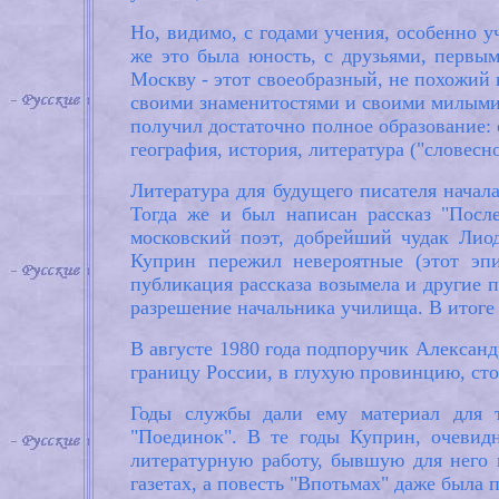
Но, видимо, с годами учения, особенно 
же это была юность, с друзьями, перв
Москву - этот своеобразный, не похожий 
своими знаменитостями и своими милыми
получил достаточно полное образование:
география, история, литература ("словесно
Литература для будущего писателя начала
Тогда же и был написан рассказ "Посл
московский поэт, добрейший чудак Лио
Куприн пережил невероятные (этот эпи
публикация рассказа возымела и другие п
разрешение начальника училища. В итоге 
В августе 1980 года подпоручик Алексан
границу России, в глухую провинцию, сто
Годы службы дали ему материал для та
"Поединок". В те годы Куприн, очевид
литературную работу, бывшую для него 
газетах, а повесть "Впотьмах" даже была 