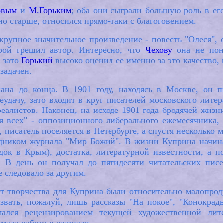
овым
и
М.Горьким
; оба они сыграли большую роль в ег
но старше, относился прямо-таки с благоговением.
крупное значительное произведение - повесть "Олеся",
рой грешил автор. Интересно, что
Чехову
она не понр
, зато
Горький
высоко оценил ее именно за это качество, 
задачен.
ана до конца. В 1901 году, находясь в Москве, он п
еудачу, зато входит в круг писателей московского лит
еалистов. Наконец, на исходе 1901 года бродячей жизн
я всех" - оппозиционного либерального ежемесячника
, писатель поселяется в Петербурге, а спустя несколько
удником журнала "Мир Божий". В жизни Куприна начина
здок в Крым), достатка, литературной известности, а п
. В день он получал до пятидесяти читательских пи
 следовало за другим.
ет творчества для Куприна были относительно малопрод
звать, пожалуй, лишь рассказы "На покое", "Конокрад
мался рецензированием текущей художественной ли
мала работа в журнале.