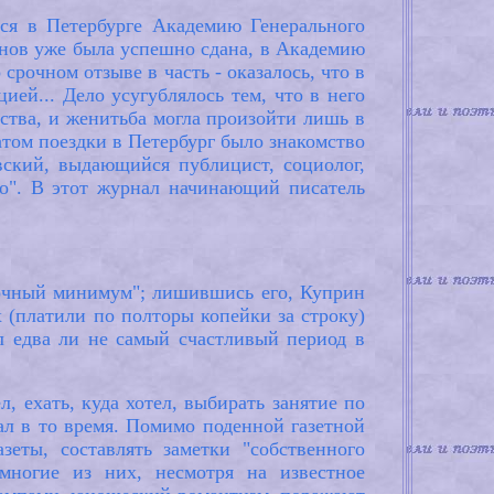
ся в Петербурге Академию Генерального
менов уже была успешно сдана, в Академию
очном отзыве в часть - оказалось, что в
ией... Дело усугублялось тем, что в него
ства, и женитьба могла произойти лишь в
том поездки в Петербург было знакомство
ский, выдающийся публицист, социолог,
во". В этот журнал начинающий писатель
точный минимум"; лишившись его, Куприн
х (платили по полторы копейки за строку)
ыл едва ли не самый счастливый период в
л, ехать, куда хотел, выбирать занятие по
ал в то время. Помимо поденной газетной
еты, составлять заметки "собственного
 многие из них, несмотря на известное