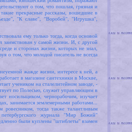
тампами, юношеский романтизм, поражают
етельствуют о том, что пошлая, грязная и
л такие прекрасные рассказы, вошедшие в
езде", "К славе", "Воробей", "Игрушка",
ствовала ему только тогда, когда основой
л заимствован у самой жизни. И, с другой
среде и сторонах жизни, которых не знал,
я о том, что молодой писатель не всегда
неуемной жажде жизни, интересе к ней, а
 работает в магазине сантехники в Москве,
тает учеником на сталелитейном заводе, -
ествует по Полесью, служит управляющим в
ает носильщиком, чернорабочим, изучает
дах, занимается землемерными работами...
им ровесником, тогда также талантливым
петербургского журнала "Мир Божий"
медленно были куплены "штиблеты" взамен