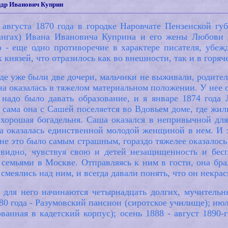
ндр Иванович Куприн
вгуста 1870 года в городке Наровчате Пензенской губ
ангах) Ивана Ивановича Куприна и его жены Любови А
- еще одно противоречие в характере писателя, убежд
их князей, что отразилось как во внешности, так и в гор
де уже были две дочери, мальчики не выживали, родите
вна оказалась в тяжелом материальном положении. У нее о
 надо было давать образование, и я январе 1874 года
 сама она с Сашей поселяется во Вдовьем доме, где жи
хорошая богадельня. Саша оказался в непривычной для
а оказалась единственной молодой женщиной в нем. И 
не это было самым страшным, гораздо тяжелее оказалось
евидно, чувствуя свою и детей незащищенность и бесп
семьями в Москве. Отправляясь к ним в гости, она бра
смеялись над ним, и всегда давали понять, что он некрас
: для него начинаются четырнадцать долгих, мучитель
0 года - Разумовский пансион (сиротское училище); июль
ванная в кадетский корпус); осень 1888 - август 1890