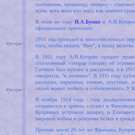
полтинник, трешницу, пятерку - становит
всем, хотя мало кто знал, как именно су
В этом же году
И.А.Бунин
и А.И.Купри
официальное признание.
1910 год проходит в многочисленных пер
того, чтобы писать "Яму", я пишу мелочи.
В 1911 году А.И.Куприн продает право
стотысячный гонорар говорит об огромн
Гатчине был куплен в рассрочку, а в 191
говорится, "в починке". В 1911 году публ
рассказы, лиричные, тонкие, грустные, 
силой может любить и соболезновать. У 
В ноябре 1914 года - года двадцатипя
отправился в армию, служил в Финляндии
Куприных устроили лазарет, и Елизаве
мировой войны и разгрома белых в гражда
Прожив около 20 лет во Франции, Куприн