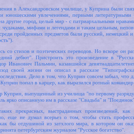
учения в Александровском училище, у Куприна были связ
ыми юношескими увлечениями, первыми литературными
на другие город, целый мир - с патриархальными нрава
 чудаками, мифами и легендами и таким цельным, непов
 среди пройденных предметов были русский, немецкий и 
сть").
сь со стихов и поэтических переводов. Но вскоре он ра
едний дебют". Пристроить это произведение в "Русск
дор Иванович Пальмин, казавшийся девятнадцатилетнем
зод своей жизни он описал в рассказе "Типографск
оследствия. Дело в том, что Куприн совсем забыл, что
Куприн попал в карцер, как выразился ротный командир
др Куприн, выпущенный из училища "по первому разряду"
ль ярко описанную им в рассказе "Свадьба" и "Поединок"
ких прекрасных, выстраданных произведений, как р
но, еще не думал всерьез о том, чтобы стать професс
как бы отдушиной из затхлого мира, в котором он оказ
принята петербургским журналом "Русское богатство".