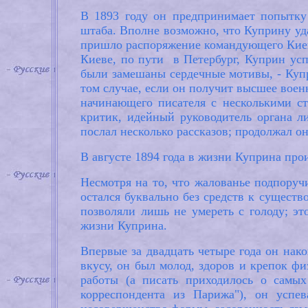
В 1893 году он предпринимает попытку
штаба. Вполне возможно, что Куприну уда
пришло распоряжение командующего Киевс
Киеве, по пути в Петербург, Куприн успе
были замешаны сердечные мотивы, - Купр
том случае, если он получит высшее вое
начинающего писателя с несколькими с
критик, идейный руководитель органа л
послал несколько рассказов; продолжал о
В августе 1894 года в жизни Куприна про
Несмотря на то, что жалованье подпору
остался буквально без средств к существ
позволяли лишь не умереть с голоду; эт
жизни Куприна.
Впервые за двадцать четыре года он након
вкусу, он был молод, здоров и крепок ф
работы (а писать приходилось о самых
корреспондента из Парижа"), он успев