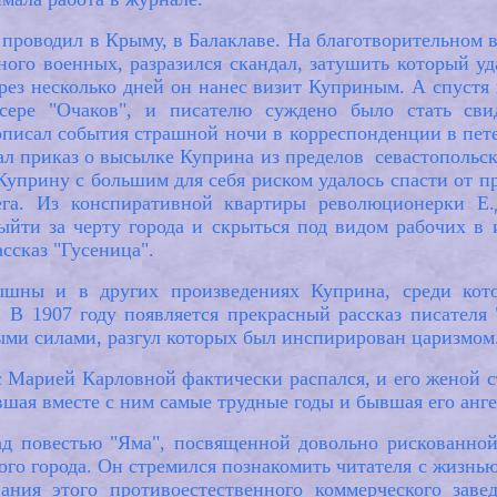
й проводил в Крыму, в Балаклаве. На благотворительном 
ного военных, разразился скандал, затушить который у
ез несколько дней он нанес визит Куприным. А спустя 
сере "Очаков", и писателю суждено было стать сви
писал события страшной ночи в корреспонденции в пете
 приказ о высылке Куприна из пределов севастопольско
Куприну с большим для себя риском удалось спасти от п
ега. Из конспиративной квартиры революционерки Е
ыйти за черту города и скрыться под видом рабочих в
ассказ "Гусеница".
ышны и в других произведениях Куприна, среди кото
 В 1907 году появляется прекрасный рассказ писателя 
ными силами, разгул которых был инспирирован царизмом
с Марией Карловной фактически распался, и его женой 
шая вместе с ним самые трудные годы и бывшая его анг
ад повестью "Яма", посвященной довольно рискованной
о города. Он стремился познакомить читателя с жизнью
ания этого противоестественного коммерческого завед