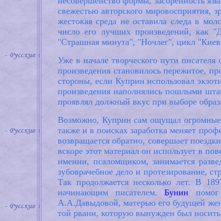
несовершенство формы, засоренность яз
свежестью авторского мировосприятия, зр
жестокая среда не оставила следа в мол
число его лучших произведений, как "До
"Страшная минута", "Ночлег", цикл "Кие
Уже в начале творческого пути писателя 
произведения становилось пережитое, про
стороны, если Куприн использовал экзоти
произведения наполнялись пошлыми штамп
проявлял должный вкус при выборе образ
Возможно, Куприн сам ощущал огромные п
также и в поисках заработка меняет профе
возвращается обратно, совершает поездки
вскоре этот материал он использует в по
имении, псаломщиком, занимается разве
зубоврачебное дело и протезирование, ст
Так продолжается несколько лет. В 18
начинающим писателем.
Бунин
помог 
А.А.Давыдовой, матерью его будущей жен
той рвани, которую вынужден был носить