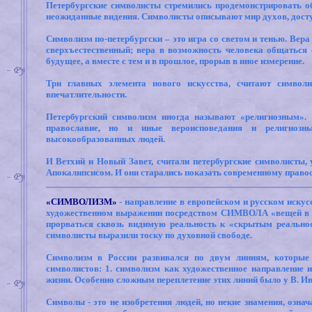
Петербургские символисты стремились продемонстрировать о
неожиданные видения. Символисты описывают мир духов, дост
Символизм по-петербургски – это игра со светом и тенью. Вера
сверхъестественный; вера в возможность человека общаться
будущее, а вместе с тем и в прошлое,
прорыв в иное измерение.
Три главных элемента нового искусства, считают символи
впечатлительности.
Петербургский символизм иногда называют «религиозным». 
православие, но и иные вероисповедания и религиозны
высокообразованных людей.
И Ветхий и Новый Завет, считали петербургские символисты, 
Апокалипсисом. И они старались показать современному правос
«СИМВОЛИЗМ»
- направление в европейском и русском искус
художественном выражении посредством СИМВОЛА «вещей в се
прорваться сквозь видимую реальность к «скрытым реальнос
символисты выразили тоску по духовной свободе.
Символизм в России развивался по двум линиям, которые 
символистов: 1. символизм как художественное направление 
жизни. Особенно сложным переплетение этих линий было у В. И
Символы - это не изобретения людей, но некие знамения, озн