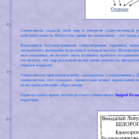
Символисты создали свой мир и отвергли существующую ре
действительность. Искусство, жизнь по символизму – это театр,
Кажущиеся бессмысленными стихотворения, странные вых
лохмачами с лиловыми волосами и зеленым носом». Психиатры 
нею связанные, не желают знать истинных проблем сегодняшне
это потому, что мир реальный полон грязи, пошлости, предател
образов и красок.
Символистам присвоили кличку «декаденты» («упадочники»). Ду
символистов, этот «упадок», значительно ценнее нормальной п
вели «декадентский» образ жизни.
Один из самых ярких поэтов русского символизма
Андрей Белы
карточки: