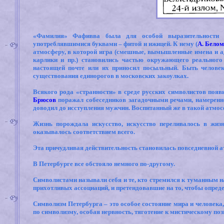
«Фамилия» Фафивва была для особой выразительности 
употреблявшимися буквами – фитой и ижицей. К нему (
А. Бело
атмосферу, в которой игра (смешные, вымышленные имена и адр
карлики и пр.) становились частью окружающего реального
настоящей почте или их приносил посыльный. Быть человек
существования единорогов в московских закоулках.
Всякого рода «странности» в среде русских символистов появ
Брюсов
поражал собеседников загадочными речами, намеренн
доводил
до исступления мужчин. Воспитанный же в такой атмос
Жизнь порождала искусство, искусство переливалось в жизн
оказывалось соответствием всего.
Эта причудливая действительность становилась повседневной 
В Петербурге все обстояло немного по-другому.
Символистами называли себя и те, кто стремился к туманным 
прихотливых ассоциаций, и претендовавшие на то, чтобы опред
Символизм Петербурга – это особое состояние мира и человека,
по символизму, особая нервность, тяготение к мистическому по