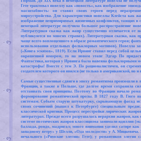
Гофман. До XIX века в немецкой литературе новелла не получ
Гете трактовал новеллу как «новость», как изображение эпизо
масштабность: он ставил своих героев перед неразреш
мироустройства. Для характеристики новеллы Клейста как жан
изображение непримиримых жизненных конфликтов, таящих в се
немецкой литературе получила большое распространение новелл
Литературная сказка как жанр существенно отличается от н
публикуются во многих странах). Литературная сказка, как пр
чаще всего воплощенного в образе романтического героя; фанта
использования отдельных фольклорных мотивов). Новелла за
(«Книга эскизов», 1819). Если Ирвинг ставил перед собой цель
окрашенной юмором, то на новом этапе Эдгар По придаст 
Фантастика, которая у Ирвинга была навеяна фольклорными мо
катастрофы! Вместе с тем Э. По рационалистичен, он стремит
создателем которого он явился (не только в американской, но и 
Самые существенные сдвиги в эпоху романтизма произошли в л
Франции, а также в Польше, где долгое время сохраняла сил
отстаивать свои принципы. Поэтому во Франции начало романт
формирование романтической прозы. В 1827 году В. Гюго в
системам. Собьем старую штукатурку, скрывающую фасад ис
своих сочинений (вышел к Петербурге) специальным предис
классической критики. Процесс перестройки лирических жанро
литературах. Прежде всего разрушалась иерархия жанров, как 
системе поэтических жанров классицизма занимали идиллия (экло
баллада, рондо, мадригал; много внимания уделил сатире как 
западному ветру» у Шелли, «Ода молодости» у А. Мицкевича. 
печального («Римские элегии» Гете); у романтиков элеги