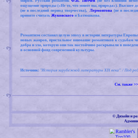
миром. Русский романтик
Ф.И. Тютчев
(не без влияния неме
ощущение природы («Не то, что мните вы, природа»).
Высшее до
(не в последний период творчества),
Лермонтова
(не в последн
принято считать
Жуковского
и Батюшкова.
Романтизм составил целую эпоху в истории литературы Европы 
новых жанров, пристальное внимание романтиков к судьбам чел
добра и зла, которую они так настойчиво раскрывали в поведени
в основной фонд современной культуры.
Источник:
"История зарубежной литературы XIX века". / Под редак
См. также
>
©
Дизайн и ра
Админи