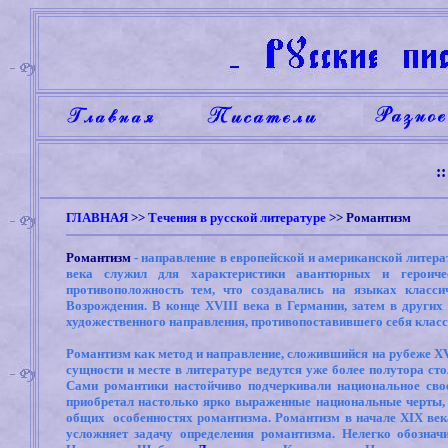
:
ГЛАВНАЯ
>>
Течения в русской литературе
>>
Романтизм
Романтизм
- направление в европейской и американской литера
века служил для характеристики авантюрных и героич
противоположность тем, что создавались на языках класси
Возрождения. В конце XVIII века в Германии, затем в других
художественного направления, противопоставившего себя класс
Романтизм как метод и направление, сложившийся на рубеже XVII
сущности и месте в литературе ведутся уже более полутора сто
Сами романтики настойчиво подчеркивали национальное свое
приобретал настолько ярко выраженные национальные черты, ч
общих особенностях романтизма. Романтизм в начале XIX века 
усложняет задачу определения романтизма. Нелегко обозн