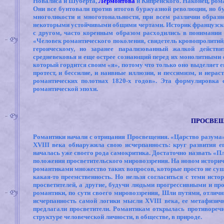
Новалиса и Шуберта,
Лермонтова
и Кипренского. Наконец, ром
Они все бунтовали против итогов буржуазной революции, но бу
многоликости и многотональности, при всем различии образн
некоторыми устойчивыми общими чертами. Историк французско
с другом, часто коренным образом расходились в понимании р
«Человек романтического поколения, свидетель кровопролитий,
героическому, но заранее парализованный жалкой действи
средневековья и еще острее сознающий перед их монолитными ф
который гордится своим «я», потому что только оно выделяет ег
протест, и бессилие, и наивные иллюзии, и пессимизм, и нерас
романтических полотнах 1820-х годов». Эта формулировка
романтической эпохи.
ПРОСВЕЩ
Романтики начали с отрицания Просвещения. «Царство разума»
XVIII века обнаружила свою исчерпанность: круг развития е
началась уже своего рода самокритика. Достаточно назвать «П
положения просветительского мировоззрения. На новом историч
романтиками множество таких вопросов, которые просто не суще
какая-то преемственность. Но нельзя согласиться с теми исто
просветителей, а другие, будучи людьми прогрессивными и про
романтики, по сути своего мировоззрения, Шли путями, отлич
исчерпанность самой логики мысли XVIII века, ее метафизич
предлагали просветители. Романтикам открылась противоречи
структуре человеческой личности, в обществе, в природе.