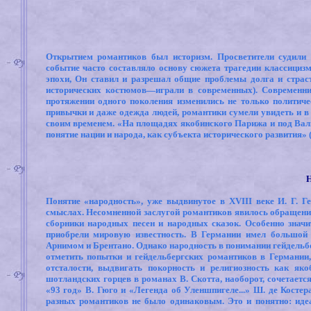
Открытием романтиков был историзм. Просветители судили
событие часто составляло основу сюжета трагедии классицизм
эпохи, Он ставил и разрешал общие проблемы долга и страст
исторических костюмов—играли в современных). Современни
протяжении одного поколения изменились не только политиче
привычки и даже одежда людей, романтики сумели увидеть и в
своим временем. «На площадях якобинского Парижа и под Валь
понятие нации и народа, как субъекта исторического развития» (
Понятие «народность», уже выдвинутое в XVIII веке И. Г. Г
смыслах. Несомненной заслугой романтиков явилось обращен
сборники народных песен и народных сказок. Особенно значи
приобрели мировую известность. В Германии имел большой 
Арнимом и Брентано. Однако народность в понимании гейдельбе
отметить попытки и гейдельбергских романтиков в Германии
отсталости, выдвигать покорность и религиозность как я
шотландских горцев в романах В. Скотта, наоборот, сочетаетс
«93 год» В. Гюго и «Легенда об Уленшпигеле...» Ш. де Косте
разных романтиков не было одинаковым. Это и понятно: ид