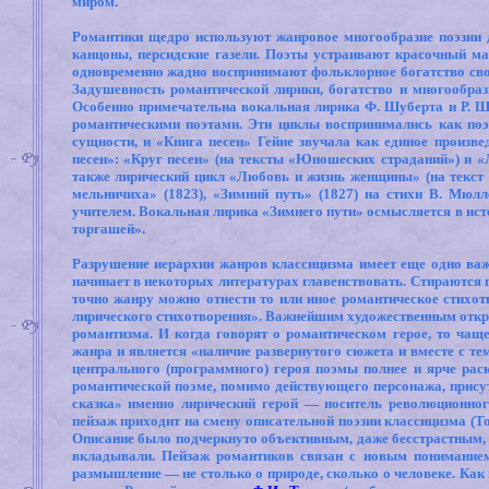
миром.
Романтики щедро используют жанровое многообразие поэзии д
канцоны, персидские газели. Поэты устраивают красочный ма
одновременно жадно воспринимают фольклорное богатство свое
Задушевность романтической лирики, богатство и многообраз
Особенно примечательна вокальная лирика Ф. Шуберта и Р. Ш
романтическими поэтами. Эти циклы воспринимались как по
сущности, и «Книга песен» Гейне звучала как единое произве
песен»: «Круг песен» (на тексты «Юношеских страданий») и «
также лирический цикл «Любовь и жизнь женщины» (на текст
мельничиха» (1823), «Зимний путь» (1827) на стихи В. Мюлл
учителем. Вокальная лирика «Зимнего пути» осмысляется в ист
торгашей».
Разрушение иерархии жанров классицизма имеет еще одно важно
начинает в некоторых литературах главенствовать. Стираются 
точно жанру можно отнести то или иное романтическое стихо
лирического стихотворения». Важнейшим художественным откры
романтизма. И когда говорят о романтическом герое, то чаще
жанра и является «наличие развернутого сюжета и вместе с те
центрального (программного) героя поэмы полнее и ярче раск
романтической поэме, помимо действующего персонажа, присутс
сказка» именно лирический герой — носитель революционног
пейзаж приходит на смену описательной поэзии классицизма (Т
Описание было подчеркнуто объективным, даже бесстрастным, 
вкладывали. Пейзаж романтиков связан с новым пониманием
размышление — не столько о природе, сколько о человеке. Как 