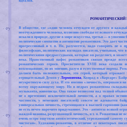
идеалов.
РОМАНТИЧЕСКИЙ И
В обществе, где «один человек отчужден от другого и кажды
неотчужденного человека, иллюзию свободы от всякого отчужде
искали в природе, другие в мире искусства, третьи — в упоени
политические симпатии и антипатии романтиков. Это дает част
прогрессивный и т. п. Но, разумеется, надо говорить не о 
философских, политических взглядах писателя, учитывая, что 
политическими предрассудками, которые он разделяет, и может
века. Нравственный пафос романтиков связан прежде всег
романтических героев. Просветители XVIII века создали 
воплощавших, по их мнению, разум и естественные нормы. Рома
должен быть положительным, это герой, который отражает 
отрицательный Демон у
Лермонтова
, Конрад в «Корсаре» Байр
неукротимую силу духа. И это именно «личность, опершаяся на
всему окружающему миру. Но в недрах романтизма складывает
музыканта, живописца. Она также вознесена над толпой обывате
не о претензиях исключительной личности, а о правах истин
частности, у немецких писателей) совсем не адекватен бай
универсальная личность, стремящаяся к высшей гармонии (как
не есть нечто нарочито придуманное. Это - антитеза всякой ог
жаждой наживы, разрушающей личность, и т. п. Романтики не в
очень остро ощутили антиэстетический, угрожающий самому су
чистоган». Художник-романтик, в отличие от некоторых писа