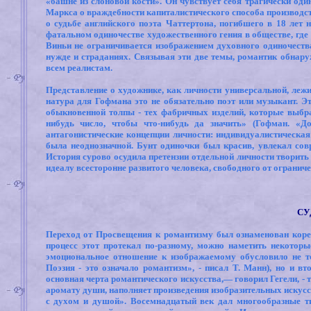
«башне из слоновой кости». Он чувствует себя трагически оди
Маркса о враждебности капиталистического способа производс
о судьбе английского поэта Чаттертона, погибшего в 18 лет
фатальном одиночестве художественного гения в обществе, где
Виньи не ограничивается изображением духовного одиночества
нужде и страданиях. Связывая эти две темы, романтик обнару
всем реалистам.
Представление о художнике, как личности универсальной, лежи
натура для Гофмана это не обязательно поэт или музыкант. Э
обыкновенной толпы - тех фабричных изделий, которые выбра
нибудь число, чтобы что-нибудь да значить» (Гофман. «Д
антагонистические концепции личности: индивидуалистическа
была неоднозначной. Бунт одиночки был красив, увлекал сов
История сурово осудила претензии отдельной личности творить
идеалу всесторонне развитого человека, свободного от огранич
СУ
Переход от Просвещения к романтизму был ознаменован коре
процесс этот протекал по-разному, можно наметить некотор
эмоциональное отношение к изображаемому обусловило не то
Поэзия - это означало романтизм», - писал Т. Манн), но и в
основная черта романтического искусства,— говорил Гегели, -
аромату души, наполняет произведения изобразительных искусс
с духом и душой». Восемнадцатый век дал многообразные ти