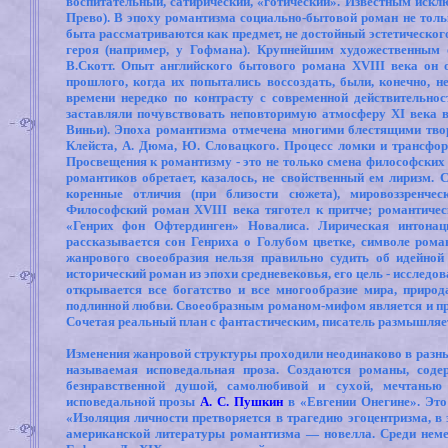
воспитательный, сатирический, «готический». Известным иск
Прево). В эпоху романтизма социально-бытовой роман не тольк
быта рассматриваются как предмет, не достойный эстетическог
героя (например, у Гофмана). Крупнейшим художественным 
В.Скотт. Опыт английского бытового романа XVIII века он
прошлого, когда их попытались воссоздать, были, конечно, н
времени нередко по контрасту с современной действительнос
заставляли почувствовать неповторимую атмосферу XI века в
Виньи). Эпоха романтизма отмечена многими блестящими творе
Клейста, А. Дюма, Ю. Словацкого. Процесс ломки и трансфо
Просвещения к романтизму - это не только смена философских
романтиков обретает, казалось, не свойственный ем лиризм.
коренные отличия (при близости сюжета), мировоззренческ
Философский роман XVIII века тяготел к притче; романтиче
«Генрих фон Офтердинген» Новалиса. Лирическая интонац
рассказывается сон Генриха о Голубом цветке, символе рома
жанрового своеобразия нельзя правильно судить об идейно
исторический роман из эпохи средневековья, его цель - исследов
открывается все богатство и все многообразие мира, природа
подлинной любви. Своеобразным романом-мифом является и пр
Сочетая реальный план с фантастическим, писатель размышляет
Изменения жанровой структуры проходили неодинаково в разны
называемая исповедальная проза. Создаются романы, соде
безнравственной душой, самолюбивой и сухой, мечтанью 
исповедальной прозы
А. С. Пушкин
в «Евгении Онегине». Это
«Изоляция личности претворяется в трагедию эгоцентризма, 
американской литературы романтизма — новелла. Среди немец