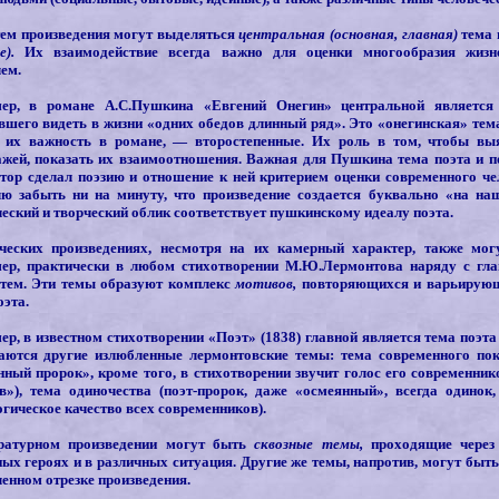
тем произведения могут выделяться
центральная (основная, главная)
тема
е).
Их взаимодействие всегда важно для оценки многообразия жизне
ем.
ер, в романе А.С.Пушкина «Евгений Онегин» центральной является 
вшего видеть в жизни «одних обедов длинный ряд». Это «онегинская» тем
 их важность в романе, — второстепенные. Их роль в том, чтобы вы
ажей, показать их взаимоотношения. Важная для Пушкина тема поэта и по
втор сделал поэзию и отношение к ней критерием оценки современного че
лю забыть ни на минуту, что произведение создается буквально «на наши
еский и творческий облик соответствует пушкинскому идеалу поэта.
ческих произведениях, несмотря на их камерный характер, также могу
ер, практически в любом стихотворении М.Ю.Лермонтова наряду с глав
 тем. Эти темы образуют комплекс
мотивов,
повторяющихся и варьирующи
оэта.
р, в известном стихотворении «Поэт» (1838) главной является тема поэта
аются другие излюбленные лермонтовские темы: тема современного пок
ный пророк», кроме того, в стихотворении звучит голос его современник
в»), тема одиночества (поэт-пророк, даже «осмеянный», всегда одинок
гическое качество всех современников).
ратурном произведении могут быть
сквозные темы,
проходящие через
ых героях и в различных ситуация. Другие же темы, напротив, могут быт
енном отрезке произведения.