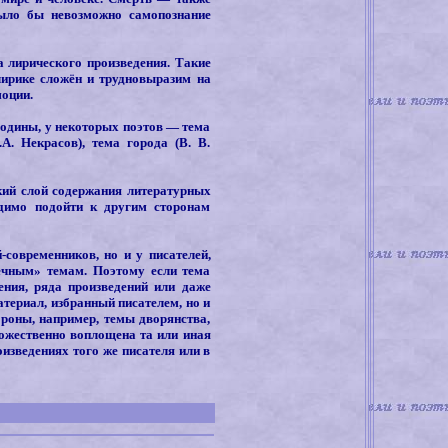
было бы невозможно самопознание
а лирического произведения. Такие
лирике сложён и трудновыразим на
моции.
родины, у некоторых поэтов — тема
А. Некрасов), тема города (В. В.
кий слой содержания литературных
одимо подойти к другим сторонам
современников, но и у писателей,
ечным» темам. Поэтому если тема
ения, ряда произведений или даже
атериал, избранный писателем, но и
ороны, например, темы дворянства,
дожественно воплощена та или иная
изведениях того же писателя или в