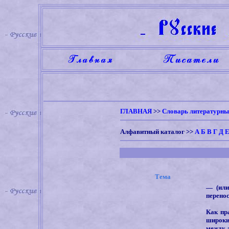
ГЛАВНАЯ
>>
Словарь литературны
Алфавитный каталог
>>
А
Б
В
Г
Д
Тема
—
(ил
перено
Как пр
широки
между л