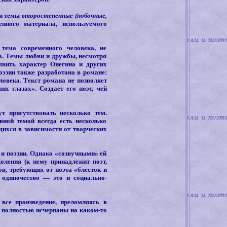
 и темы
второстепенные (побочные,
нного материала, используемого
тема современного человека, не
а. Темы любви и дружбы, несмотря
явить характер Онегина и других
эзии также разработана в романе:
ловека. Текст романа не позволяет
х глазах». Создает его поэт, чей
т присутствовать несколько тем.
ной темой всегда есть несколько
хся в зависимости от творческих
 и поэзии. Однако «созвучными» ей
оления (к нему принадлежит поэт,
ов, требующих от поэта «блесток и
, одиночество — это и социально-
 все произведение, преломляясь в
ь полностью исчерпаны на каком-то