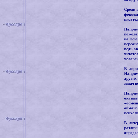
Среди 
фоновы
писател
Наприм
пожела
на всю
персон
ведь а
читате
человеч
В лири
Наприм
других
задач п
Наприме
оказыв
«осмеян
обмано
психоло
В лите
различн
определ