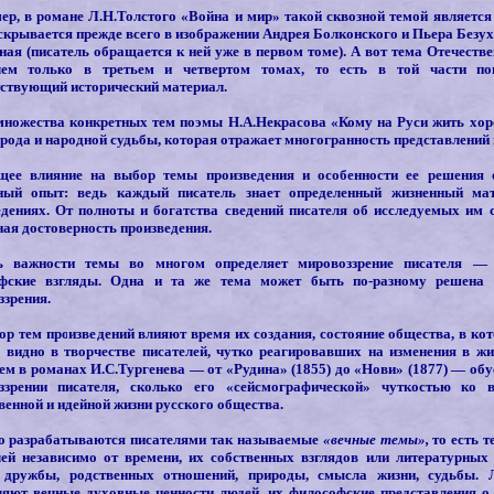
ер, в романе Л.Н.Толстого «Война и мир» такой сквозной темой является
скрывается прежде всего в изображении Андрея Болконского и Пьера Безух
ая (писатель обращается к ней уже в первом томе). А вот тема Отечеств
лем только в третьем и четвертом томах, то есть в той части пов
тствующий исторический материал.
множества конкретных тем поэмы Н.А.Некрасова «Кому на Руси жить хо
рода и народной судьбы, которая отражает многогранность представлений п
ее влияние на выбор темы произведения и особенности ее решения о
ный опыт: ведь каждый писатель знает определенный жизненный мат
едениях. От полноты и богатства сведений писателя об исследуемых им с
ая достоверность произведения.
ь важности темы во многом определяет мировоззрение писателя — е
фские взгляды. Одна и та же тема может быть по-разному решена 
зрения.
р тем произведений влияют время их создания, состояние общества, в кот
 видно в творчестве писателей, чутко реагировавших на изменения в жи
ем в романах И.С.Тургенева — от «Рудина» (1855) до «Нови» (1877) — обу
ззрении писателя, сколько его «сейсмографической» чуткостью ко 
енной и идейной жизни русского общества.
о разрабатываются писателями так называемые
«вечные темы»,
то есть 
лей независимо от времени, их собственных взглядов или литературных
 дружбы, родственных отношений, природы, смысла жизни, судьбы. Л
ляют вечные духовные ценности людей, их философские представления о