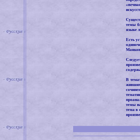
«вечна
искусст
Сущест
темы б
языке л
Есть ус
одиноч
Маяков
Следуе
произв
содерж
В тема
живших
сочине
тематик
проана
темы н
тема в 
произве