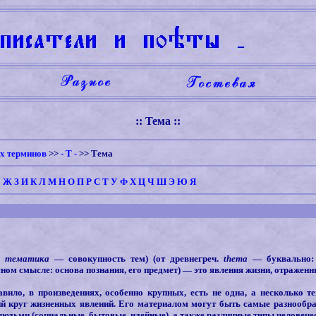
:: Тема ::
х терминов
>>
- Т -
>>
Тема
Е
Ж
З
И
К
Л
М
Н
О
П
Р
С
Т
У
Ф
Х
Ц
Ч
Ш
Э
Ю
Я
и
тематика
— совокупность тем) (от древнегреч.
thema
— буквально: 
сном
смысле: основа познания, его предмет) — это явления жизни, отраженн
авило, в произведениях, особенно крупных, есть не одна, а несколько т
й круг жизненных явлений. Его материалом могут быть самые разнообр
юдьми (социальные, бытовые, идейные), а также различные типы человече