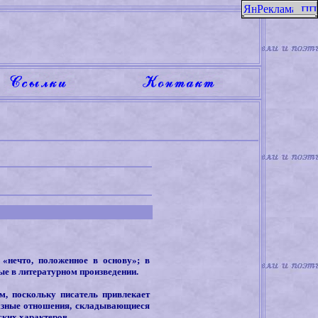
«нечто, положенное в основу»; в
ые в литературном произведении.
ем, поскольку писатель привлекает
азные отношения, складывающиеся
ских характеров.