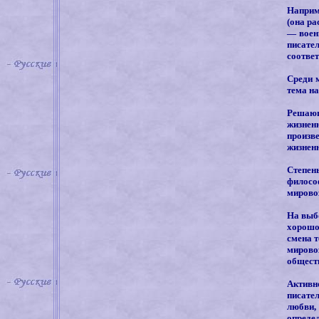
Наприм
(она ра
— военн
писате
соотве
Среди 
тема на
Решающ
жизнен
произв
жизненн
Степен
филосо
мировоз
На выбо
хорошо
смена т
мирово
обществ
Активн
писате
любви,
опреде