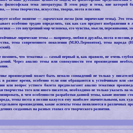
я» философская тема литературы. В этом ряду и тема, вне которой 
ва, — тема творчества, искусства, творца, поэта и поэзии.
вует особое понятие
— лирическая тема
(или лирические темы). Это тем
ывает особенно трудно определить, так как сам предмет изображения в 
огики — это внутренний мир человека, его чувства, мысли, переживания, э
тойчивые лирические темы — например, любви и дружбы, поэта и поэзии, 
ества, тема современного поколения (М.Ю.Лермонтов), тема народа (Н.
ский).
т помнить, что тематика — самый первый и, как правило, не очень глубо
едений. Через анализ темы или совокупности тем произведения необх
ания.
тике произведений может быть немало совпадений не только у писателей-
 в разное время, особенно если они обращаются к устойчивым или «в
ния или вопрос устного билета предполагают анализ тематики произвед
и творчества того или иного писателя, необходимо не только указать на м
лизировать, в чем особенности разработки данной темы, какие именно ст
арода, темы поэта и поэзии кажутся ему наиболее значительными, как ху
отдельном произведении, какие аспекты темы появляются в различных про
дениях созданных на разных этапах его творческого развития.