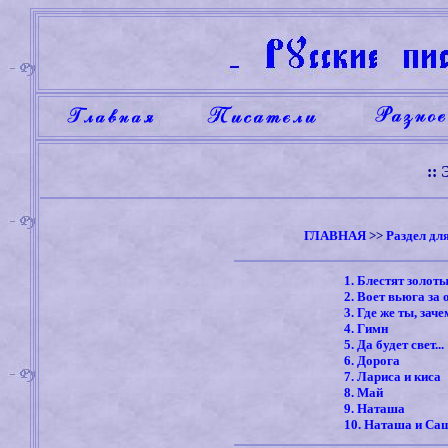
:: 
ГЛАВНАЯ
>>
Раздел дл
1. Блестят золот
2. Воет вьюга з
3. Где же ты, зач
4. Гимн
5. Да будет свет...
6. Дорога
7. Лариса и киса
8. Май
9. Наташа
10. Наташа и Са