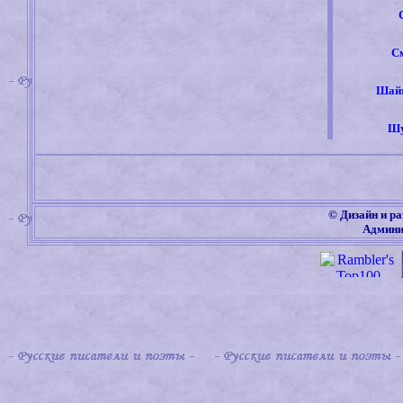
С
Шайм
Шу
©
Дизайн и ра
Админи