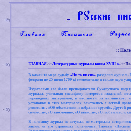
:: Пол
ГЛАВНАЯ
>>
Литературные журналы конца XVIII в.
>> По
В какой-то мере судьбу
«Ни то ни сио»
разделял журнал «П
февраля по 25 июня 1769 г.) еженедельно и так же нерегуля
Издателями его были преподаватели Сухопутного кадет
журнала, учитывая специфику интересов издателей, нос
переводных материалов, в частности, из английского
установки в этих материалах сочетались с легкой нрав
ревности», «Об обхождении и избрании друзей». Другой р
скупости», «О злословии», «О зависти», «О любви и волокитс
В полемику журнал не вступал, но материалы сатиричес
жизни, на его страницах появлялись. Таковы «Письм
Высмеивание невежества поместных дворян сочетается в п