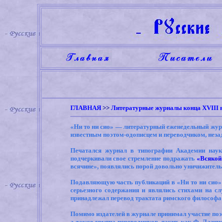
ГЛАВНАЯ
>>
Литературные журналы конца XVIII в
«Ни то ни сио» — литературный еженедельный журнал
известным поэтом-одописцем и переводчиком, нез
Печатался журнал в типографии Академии наук
подчеркивали свое стремление подражать
«Всякой
всячине», появлялись порой довольно уничижитель
Подавляющую часть публикаций в «Ни то ни сио»
серьезного содержания и являлись стихами на с
принадлежал перевод трактата римского философа
Помимо издателей в журнале принимал участие поэт
а также группа переводчиков, таких как Ф. Лазин