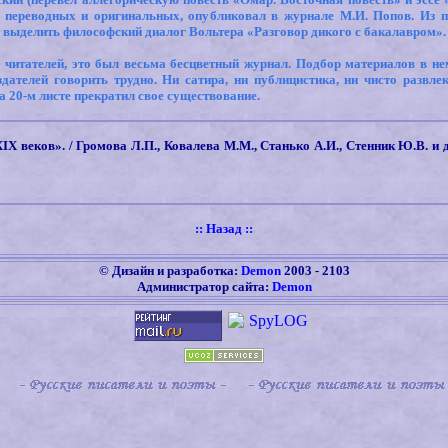
 переводных и оригинальных, опубликовал в журнале М.И. Попов. Из п
т выделить философский диалог Вольтера «Разговор дикого с бакалавром».
у читателей, это был весьма бесцветный журнал. Подбор материалов в н
дателей говорить трудно. Ни сатира, ни публицистика, ни чисто развл
а 20-м листе прекратил свое существование.
XIX
веков». / Громова Л.П., Ковалева М.М., Станько А.И., Стенник Ю.В. и 
::
Назад
::
©
Дизайн и разработка:
Demon
2003 -
2103
Администратор сайта:
Demon