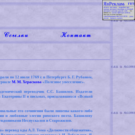
печать листовок
.
подробно про
аренда интернет-магазина и готовый
интернет-магазин другой сайт
. . Ot-
Mebel.ru:
куплю офисную мебель
быстро и качественно! .
снегоуборщики McCULLOCH
. .
розы
оптом
.
кровать купить
аля по 12 июля 1769 г. в Петербурге Б. Г. Рубаном,
урнале
М. М. Хераскова
«Полезное увеселение».
демический переводчик С.С. Башилов. Издатели
ла Екатерины
II
в письмах, присылавшихся «Всякой
инальные его сочинения были лишены какого-либо
дия и любовные элегии римского поэта. Башилову
севдонимами Неспускалов и Старожилов.
сио» перевод оды А.Л. Тома «Должности общежития»,
«Великодушие дикого человека»), И. Дебольцов, Я.