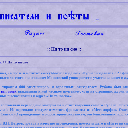
:: Ни то ни сио ::
.
>>
Ни
то
ни
сио
, «в прозе и в стихах ежесубботное издание». Журнал издавался с 21 февр
адолго до этого окончившим Московский университет и участвовавшим в ж
 тиражом 600 экземпляров, и вероятным соиздателем Рубана был ака
 всячине»
, выказывая к ней «всякое почтение», хотя на страницах журна
ные высказывания в адрес «Ни то ни сио».
 составляли переводные материалы и стихотворения самого Рубана. Ориг
лучай. Из переводов следует отметить фрагменты из «Метаморфоз» Ови
 Сенеки «О провидении» и ряд сатирических писем, опубликованных под п
 В.П. Петров, правда в качестве переводчика, поместившего в «Ни то ни 
ский (перевел аллегорическую повесть «Омар. Восточная повесть» и эссе 