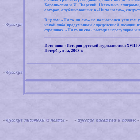
Хорошкевич и И. Пырский. Несколько эпиграмм,
авторов, опубликованных в «Ни то ни сио», следуе
В целом «Ни то ни сио» не пользовался успехом 
какой-либо продуманной определенной позиции из
страницах. «Ни то ни сио» выходил нерегулярно и н
Источник: «История русской журналистики
XVIII-
Петерб. ун-та, 2003 г.