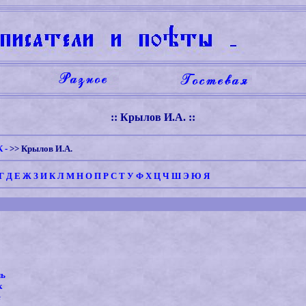
:: Крылов И.А. ::
К -
>>
Крылов И.А.
Г
Д
Е
Ж
З
И
К
Л
М
Н
О
П
Р
С
Т
У
Ф
Х
Ц
Ч
Ш
Э
Ю
Я
ль
к
е