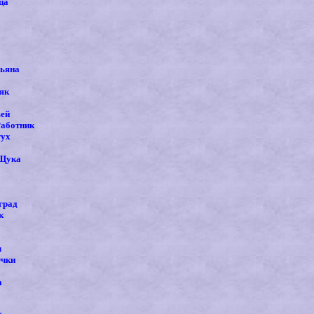
ца
а
зьяна
як
вей
Работник
тух
 Щука
град
к
л
чки
а