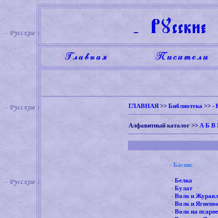
ГЛАВНАЯ
>>
Библиотека
>>
- 
Алфавитный каталог
>>
А
Б
В
- Басни:
-
Белка
-
Булат
-
Волк и Журав
-
Волк и Ягнено
-
Волк на псарн