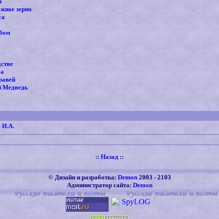
й
жное зерно
са
убом
дстве
ба
равей
 Медведь
 И.А.
::
Назад
::
©
Дизайн и разработка:
Demon
2003 -
2103
Администратор сайта:
Demon