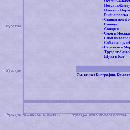
-
Осел и Солове
-
Петух и Жемчу
-
Пушки и Пару
-
Рыбья пляска
-
Свинья под Д
-
Синица
-
Скворец
-
Слон и Моська
-
Слон на воево
-
Собачья друж
-
Стрекоза и Му
-
Трудолюбивый
-
Щука и Кот
См. также:
Биография. Крылов