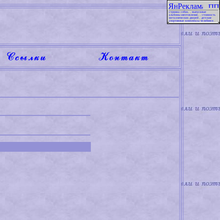
стрижка собак
. .
выпускные
альбомы изготовление
. .
стоимость
металлических дверей
.
детские
спортивные комплексы челябинск
.