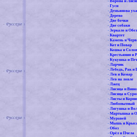
-
Ворона и Лиси
-
Гуси
-
Демьянова ух
-
Дерево
-
Две бочки
-
Две собаки
-
Зеркало и Обе
-
Квартет
-
Камень и Черв
-
Кот и Повар
-
Кошка и Соло
-
Крестьянин и 
-
Кукушка и Пе
-
Ларчик
-
Лебедь, Рак и
-
Лев и Комар
-
Лев на ловле
-
Лжец
-
Лисица и Вино
-
Лисица и Суро
-
Листы и Корни
-
Любопытный
-
Лягушка и Во
-
Мартышка и О
-
Муравей
-
Мышь и Крыс
-
Обоз
-
Орёл и Пчела