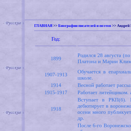
ГЛАВНАЯ
>>
Биографии писателей и поэтов
>>
Андрей
Год:
Родился 28 августа (п
1899
Платона и Марии Климе
Обучается в епархиал
1907-1913
школе.
1914
Весной работает рассы
1915-1917
Работает литейщиком. 
Вступает в РКП(б). 
дебютирует в воронежс
1918
осени много публикует
др.
После 6-го Воронежско