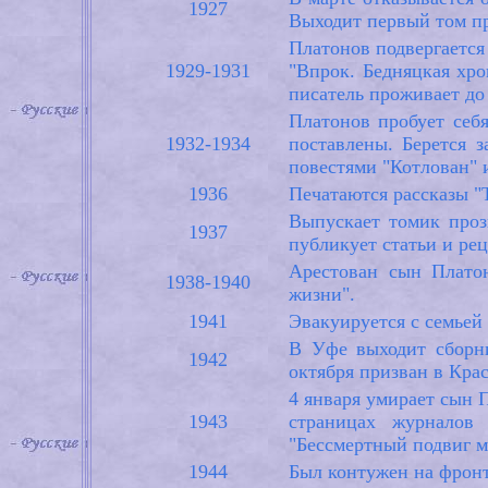
1927
Выходит первый том п
Платонов подвергается
1929-1931
"Впрок. Бедняцкая хро
писатель проживает до
Платонов пробует себ
1932-1934
поставлены. Берется 
повестями "Котлован" и
1936
Печатаются рассказы "
Выпускает томик проз
1937
публикует статьи и ре
Арестован сын Платон
1938-1940
жизни".
1941
Эвакуируется с семьей
В Уфе выходит сборни
1942
октября призван в Кра
4 января умирает сын 
1943
страницах журналов 
"Бессмертный подвиг мо
1944
Был контужен на фронте