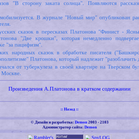
зов "В сторону заката солнца". Появляются рассказ
емобилизуется. В журнале "Новый мир" опубликован ра
теля.
усских сказок в пересказах Платонова "Финист - Ясны
атонова "Две крошки", которая немедленно подверга
е "за пацифизм".
их народных сказок в обработке писателя ("Башкирс
ополитизме" Платонова, который надлежит "разоблачить 
нчался от туберкулеза в своей квартире на Тверском б
 Москве.
Произведения А.Платонова в кратком содержании
::
Назад
::
©
Дизайн и разработка:
Demon
2003 -
2103
Администратор сайта:
Demon