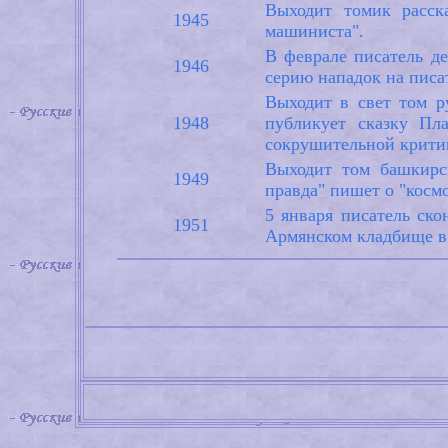
Выходит томик расска
1945
машиниста".
В феврале писатель д
1946
серию нападок на писа
Выходит в свет том р
1948
публикует сказку Пл
сокрушительной критик
Выходит том башкирск
1949
правда" пишет о "косм
5 января писатель ско
1951
Армянском кладбище в