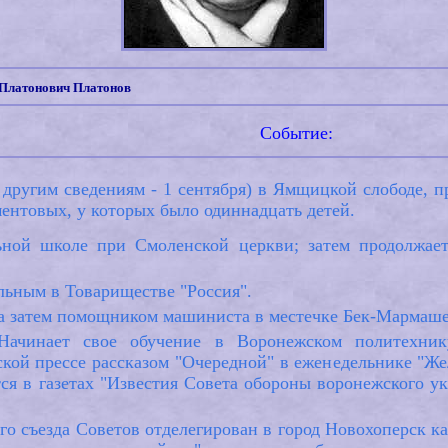
 Платонович Платонов
Событие:
о другим сведениям - 1 сентября) в Ямщицкой слободе,
нтовых, у которых было одиннадцать детей.
ьной школе при Смоленской церкви; затем продолжает
льным в Товариществе "Россия".
а затем помощником машиниста в местечке Бек-Мармашев
Начинает свое обучение в Воронежском политехнику
кой прессе рассказом "Очередной" в еженедельнике "Жел
ся в газетах "Известия Совета обороны воронежского ук
го съезда Советов отделегирован в город Новохоперск ка