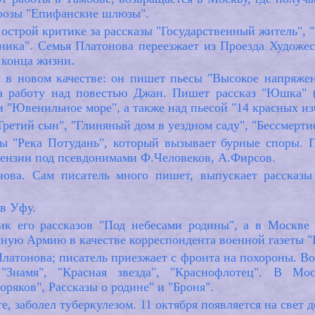
розы "Епифанские шлюзы".
 острой критике за рассказы "Государственный житель",
ника". Семья Платонова переезжает из Проезда Художест
 конца жизни.
я в новом качестве: он пишет пьесы "Высокое напряже
за работу над повестью Джан. Пишет рассказ "Юшка" (
 "Ювенильное море", а также над пьесой "14 красных изб
Третий сын", "Глиняный дом в уездном саду", "Бессмерти
ы "Река Потудань", который вызывает бурные споры. П
цензии под псевдонимами Ф.Человеков, А.Фирсов.
ова. Сам писатель много пишет, выпускает рассказы "
 в Уфу.
к его рассказов "Под небесами родины", а в Москве
сную Армию в качестве корреспондента военной газеты "К
Платонова; писатель приезжает с фронта на похороны. В
"Знамя", "Красная звезда", "Краснофлотец". В Мос
ряков", Рассказы о родине" и "Броня".
, заболел туберкулезом. 11 октября появляется на свет 