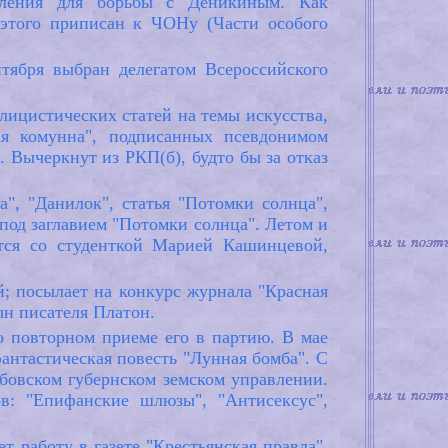
еления для борьбы с Деникиным. Как
этого приписан к ЧОНу (Части особого
тября выбран делегатом Всероссийского
ицистических статей на темы искусства,
ая комунна", подписанных псевдонимом
 Вычеркнут из РКП(б), будто бы за отказ
", "Данилок", статья "Потомки солнца",
 под заглавием "Потомки солнца". Летом и
тся со студенткой Марией Кашинцевой,
й; посылает на конкурс журнала "Красная
ын писателя Платон.
о повторном приеме его в партию. В мае
антастическая повесть "Лунная бомба". С
бовском губернском земском управлении.
в: "Епифанские шлюзы", "Антисексус",
т работу в газете "Крестьянская правда".