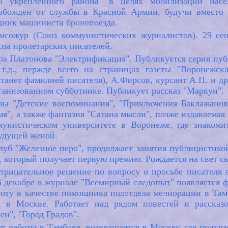
го укрепленного района" в целях мобилизации нас
обожден от службы в Красной Армии, будучи вместо 
щник машиниста бронепоезда.
мсожур (Союз коммунистических журналистов). 29 сен
юза пролетарских писателей.
а Платонова "Электрификация". Публикуется серия публ
т.д., пержде всего на страницах газеты "Воронежск
танет фамилией писателя), А.Фирсов, курсант А.П. и др.
рганизованном субботнике. Публикует рассказ "Маркун".
азы "Детские воспоминания", "Приключения Баклажанова
мя", а также фантазия "Сатана мысли", позже издаваемая
унистическом университете в Воронеже, где знакоми
будущей женой.
луб "Железное перо", продолжает занятия публицистико
", который получает первую премию. Рождается на свет с
отрицательное решение по вопросу о просьбе писателя 
В декабре в журнале "Всемирный следопыт" появляется ф
боту в качестве помощника подотдела мелиорации в Там
 в Москве. Работает над рядом повестей и рассказо
н", "Город Градов".
т работы в Тамбове, возвращается в Москву, где получае