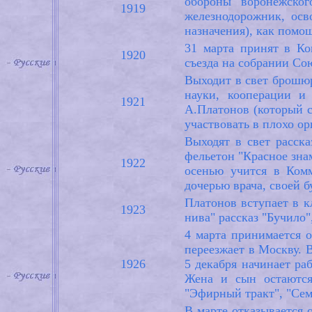
обороны воронежско
1919
железнодорожник, осв
назначения), как помо
31 марта принят в Ко
1920
съезда на собрании Со
Выходит в свет брошюр
науки, кооперации и 
1921
А.Платонов (который с
участвовать в плохо о
Выходят в свет расск
фельетон "Красное зна
1922
осенью учится в Комм
дочерью врача, своей 
Платонов вступает в к
1923
нива" рассказ "Бучило
4 марта принимается 
переезжает в Москву. 
1926
5 декабря начинает ра
Жена и сын остаются
"Эфирный тракт", "Семе
В марте отказывается о