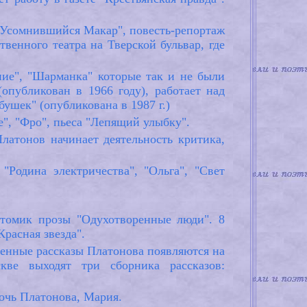
 "Усомнившийся Макар", повесть-репортаж
венного театра на Тверской бульвар, где
ние", "Шарманка" которые так и не были
опубликован в 1966 году), работает над
ушек" (опубликована в 1987 г.)
е", "Фро", пьеса "Лепящий улыбку".
латонов начинает деятельность критика,
Родина электричества", "Ольга", "Свет
 томик прозы "Одухотворенные люди". 8
расная звезда".
оенные рассказы Платонова появляются на
кве выходят три сборника рассказов:
дочь Платонова, Мария.