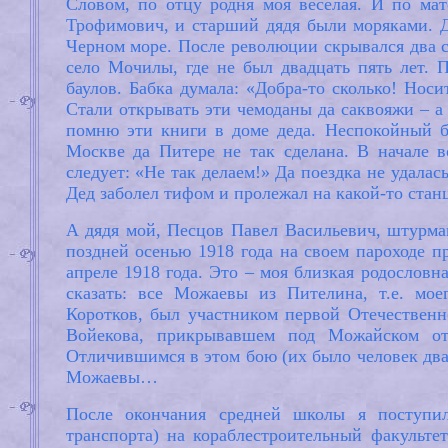
Словом, по отцу родня моя веселая. И по ма
Трофимович, и старший дядя были моряками. Д
Черном море. После революции скрывался два с
село Мочилы, где не был двадцать пять лет. П
баулов. Бабка думала: «Добра-то сколько! Носи
Стали открывать эти чемоданы да саквояжи – а
помню эти книги в доме деда. Неспокойный б
Москве да Питере не так сделана. В начале в
следует: «Не так делаем!» Да поездка не удала
Дед заболел тифом и пролежал на какой-то ста
А дядя мой, Песцов Павел Васильевич, штурман
поздней осенью 1918 года на своем пароходе п
апреле 1918 года. Это – моя близкая родословн
сказать: все Можаевы из Пителина, т.е. мо
Коротков, был участником первой Отечественн
Войекова, прикрывавшем под Можайском от
Отличившимся в этом бою (их было человек два
Можаевы…
После окончания средней школы я поступи
транспорта) на кораблестроительный факульте