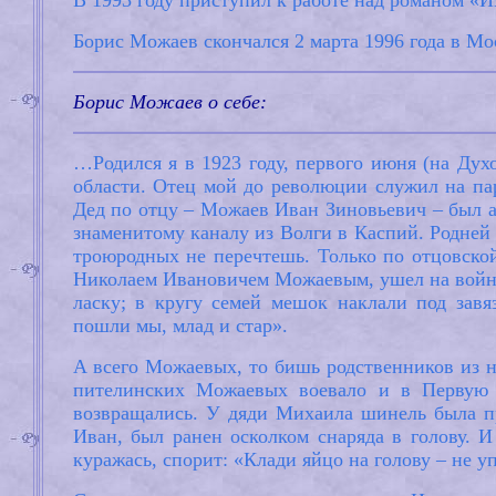
В 1993 году приступил к работе над романом «И
Борис Можаев скончался 2 марта 1996 года в Мо
Борис Можаев о себе:
…Родился я в 1923 году, первого июня (на Духо
области. Отец мой до революции служил на паро
Дед по отцу – Можаев Иван Зиновьевич – был а
знаменитому каналу из Волги в Каспий. Родней 
троюродных не перечтешь. Только по отцовской
Николаем Ивановичем Можаевым, ушел на войну в
ласку; в кругу семей мешок наклали под зав
пошли мы, млад и стар».
А всего Можаевых, то бишь родственников из на
пителинских Можаевых воевало и в Первую 
возвращались. У дяди Михаила шинель была п
Иван, был ранен осколком снаряда в голову. И
куражась, спорит: «Клади яйцо на голову – не у