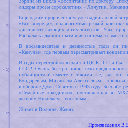
Зорина из цикла «Воспитание по доктору Споку»
лидеры прозы сорокалетних – Личутин, Макани
Еще одним пророчеством уже надвигающейся тр
«Все впереди», подвергнутый резкой критике 
диссидентствующих интеллигентов. Увы, проро
Распалась административная система, и вместе с
В восьмидесятые и девяностые годы он пиш
«Кануны», где первым пересматривает концепци
В годы перестройки входил в ЦК КПСС и был в
СССР. Очень быстро понял всю вредоносность
публицистике вместе с такими же, как он,
Бондаревым, Михаилом Алексеевым – призывал 
в обороне Дома Советов в 1993 году. Был обстр
«Семейные праздники», поставленная во МХ
актером Николаем Пеньковым.
Живет в Вологде. Женат.
Произведения В.Б