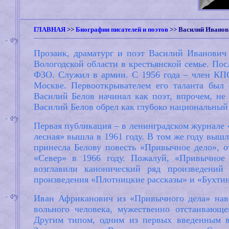
ГЛАВНАЯ
>>
Биографии писателей и поэтов
>>
Василий Иванов
Прозаик, драматург и поэт Василий Иванович 
Вологодской области в крестьянской семье. Пос
ФЗО. Служил в армии. С 1956 года – член КПС
Москве. Первооткрывателем его таланта был
Василий Белов начинал как поэт, впрочем, не
Василий Белов обрел как глубоко национальный
Первая публикация – в ленинградском журнале «
лесная» вышла в 1961 году. В том же году выш
принесла Белову повесть «Привычное дело», 
«Север» в 1966 году. Пожалуй, «Привычное
возглавили канонический ряд произведений
произведения «Плотницкие рассказы» и «Бухти
Иван Африканович из «Привычного дела» наве
вольного человека, мужественно отстаивающе
Другим типом, одним из первых введенным в