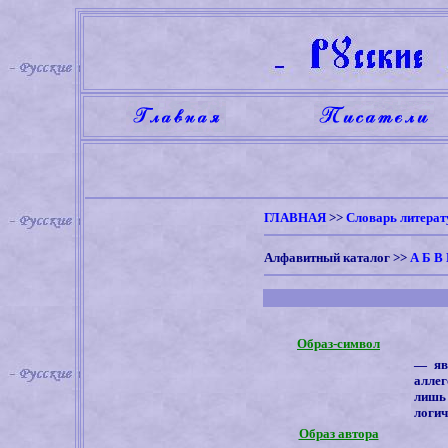
ГЛАВНАЯ
>>
Словарь литерат
Алфавитный каталог
>>
А
Б
В
Образ-символ
—
яв
аллег
лишь
логич
Образ автора