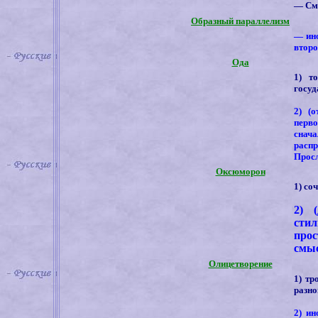
— См
Образный параллелизм
— ино
второ
Ода
1) т
госуд
2) (
перво
снача
распр
Просл
Оксюморон
1) со
2) 
стил
про
смыс
Олицетворение
1) тр
разно
2) ин