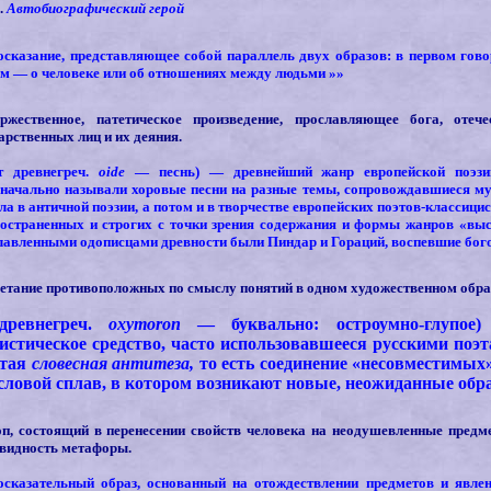
.
Автобиографический герой
сказание, представляющее собой параллель двух образов: в первом гово
м — о человеке или об отношениях между людьми
»»
оржественное, патетическое произведение, прославляющее бога, отеч
арственных лиц и их деяния.
от древнегреч.
oide
— песнь) — древнейший жанр европейской поэзи
начально называли хоровые песни на разные темы, сопровождавшиеся му
ла в античной поэзии, а потом и в творчестве европейских поэтов-классици
остраненных и строгих с точки зрения содержания и формы жанров «выс
авленными одописцами древности были Пиндар и Гораций, воспевшие бого
четание противоположных по смыслу понятий в одном художественном обра
(древнегреч.
oxymoron
— буквально: остроумно-глупое
истическое средство, часто использовавшееся русскими по
стая
словесная антитеза,
то есть соединение «несовместимых
ловой сплав, в котором возникают новые, неожиданные об
оп, состоящий в перенесении свойств человека на неодушевленные предм
видность метафоры.
осказательный образ, основанный на отождествлении предметов и явле