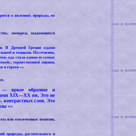
рится о явлениях природы, во
ество, монарха, выдающихся
и. В Древней Греции одами
зыкой и танцами. Постепенно,
стов, ода стала одним из самых
окой», торжественной лирики.
в и героев
»»
зе.
) — яркое образное и
этами XIX—XX вв. Это не
», контрастных слов. Это
разы
»»
еты или отвлеченные понятия,
ний природы, растительного и