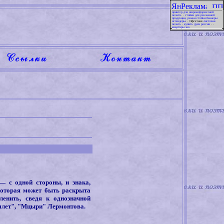
принтер для широкоформатной
печати
. .
стойки для рекламной
продукции, рамки стойки баннеры
штендеры
. . Офсетная
листовая
печать
.
купить духи россия
. .
квартиры зао
—
с одной стороны, и знака,
 которая может быть раскрыта
ленить, сведя к однозначной
млет", "Мцыри" Лермонтова.