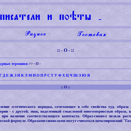
:: - О - ::
урных терминов
>> -
О
-
Г
Д
Е
Ж
З
И
К
Л
М
Н
О
П
Р
С
Т
У
Ф
Х
Ц
Ч
Ш
Э
Ю
Я
:: О ::
ление эстетического порядка, сочетающее в себе свойства худ. образа
ории - с другой; знак, наделенный смысловой многомерностью образа,
 при наличии соответствующего контекста. Образ-символ нельзя расч
еской формуле. Образами-символами могут считаться шекспировский "Га