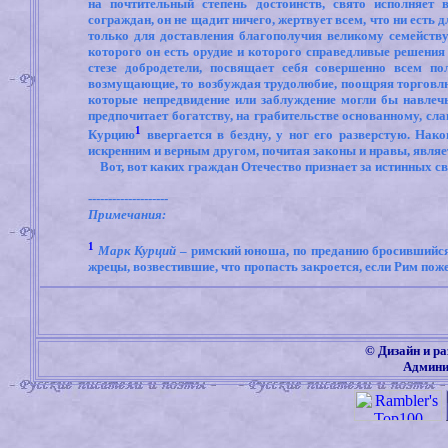
на почтительный степень достоинств, свято исполняет 
сограждан, он не щадит ничего, жертвует всем, что ни есть 
только для доставления благополучия великому семейству,
которого он есть орудие и которого справедливые решения 
стезе добродетели, посвящает себя совершенно всем п
возмущающие, то возбуждая трудолюбие, поощряя торговлю,
которые непредвидение или заблуждение могли бы навлечь
предпочитает богатству, на грабительстве основанному, сла
1
Курцию
ввергается в бездну, у ног его развер­стую. На
искренним и верным другом, почитая законы и нравы, являе
Вот, вот каких граждан Отечество признает за истинных св
--------------------
Примечания:
1
Марк Курций
– римский юноша, по преданию бросившийся 
жрецы, возвестившие, что пропасть закроется, если Рим по
©
Дизайн и ра
Админи