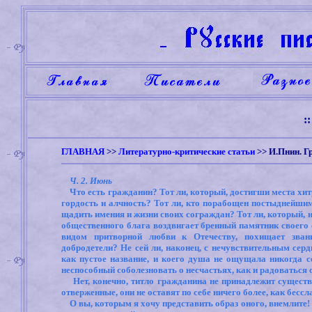
:
ГЛАВНАЯ
>> 
Литературно-критические статьи
>> 
И.Пнин. Г
Ч. 2. Июнь
Что есть гражданин? Тот ли, который, достигши места хитр
гордость и алчность? Тот ли, кто порабощен постыднейшим
щадить имения и жизни своих сограждан? Тот ли, который, 
общественного блага воздвигает бренный памятник своего с
видом притворной любви к Отечеству, похищает зван
добродетели? Не сей ли, наконец, с нечувствительным серд
как пустое название, и коего душа не ощущала никогда с
неспособный соболезновать о несчастьях, как и радоваться 
Нет, конечно, титло гражданина не принадлежит сущест
отверженные, они не оставят по себе ничего более, как бесс
О вы, которым я хочу представить образ оного, внемлите!