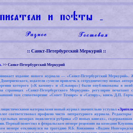
:: Санкт-Петербургский Меркурий ::
.
>>
Санкт-Петербургский Меркурий
нимает издание нового журнала — «Санкт-Петербургский Меркурий». Ж
митриевского, издатели сумели привлечь к сотрудничеству новых авторов
орения которого («К камину» и «Ельвира») были опубликованы в ноя
а страницах «Санкт-Петербургского Меркурия» регулярно печатают с
вавший там стихотворение «Совет Темире» и «Сатиру», князь Д.П. Горча
блицистическими материалами новый журнал значительно уступал
«Зрител
олее соответствовал профилю чисто литературного журнала. Редакторы 
 отдельных номерах появляется рубрика «О новых книгах», содержавшая 
ин. Первый поместил в февральском номере рецензию на комедию Клушина 
ком номере откликнулся на трагедию Я.Б. Княжнина «Вадим Новгородск
 непоследовательность в воплощении идеи трагедии, критик заключал: «Кт