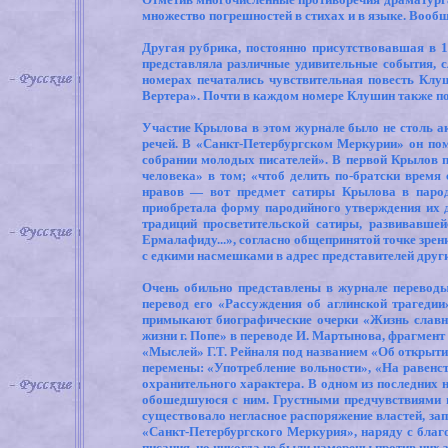
множество погрешностей в стихах и в языке. Вообще
Другая рубрика, постоянно присутствовавшая в 1
представляла различные удивительные события, 
номерах печатались чувствительная повесть Клу
Вертера». Почти в каждом номере Клушин также пом
Участие Крылова в этом журнале было не столь 
речей. В «Санкт-Петербу
p
гском Меркурии» он пом
собрании молодых писателей». В первой Крылов 
человека» в том; «чтоб делить по-братски время
нравов — вот предмет сатиры Крылова в парод
приобретала форму пародийного утверждения их до
традиций просветительской сатиры, развивавше
Ермалафиду...», согласно общепринятой точке зре
с едкими насмешками в адрес представителей друг
Очень обильно представлены в журнале переводы
перевод его «Рассуждения об аглинской трагеди
примыкают биографические очерки «Жизнь славног
жизни г. Попе» в переводе И. Мартынова, фрагмен
«Мыслей» Г.Т. Рейналя под названием «Об открыти
перемены: «Употребление вольности», «На равенс
охранительного характера. В одном из последних 
обошедшуюся с ним. Грустными предчувствиями п
существовало негласное распоряжение властей, за
«Санкт-Петербургского Меркурия», наряду с бла
писания, но никогда не были намерены против них з