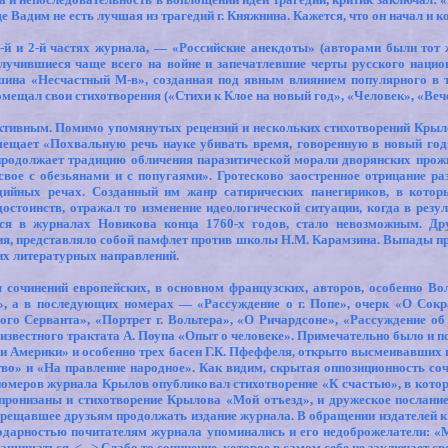
 Вадим не есть лучшая из трагедий г. Княжнина. Кажется, что он начал и 
-й и 2-й частях журнала, — «Российские анекдоты» (авторами были тот 
случившиеся чаще всего на войне и запечатлевшие черты русского нацио
шина «Несчастный М-в», созданная под явным влиянием популярного в т
ещал свои стихотворения («Стихи к Клое на новый год», «Человек», «Вечер»
активным. Помимо упомянутых рецензий и нескольких стихотворений Крыл
ещает «Похвальную речь науке убивать время, говоренную в новый го
продолжает традицию обличения паразитической морали дворянских прожи
 свое с обезьянами и с попугаями». Гротесково заостренное отрицание 
ийных речах. Созданный им жанр сатирических панегириков, в котор
стоинств, отражал то изменение идеологической ситуации, когда в резу
йся в журналах Новикова конца 1760-х годов, стало невозможным. Д
ния, представляло собой памфлет против школы Н.М. Карамзина. Выпады пр
их литературных направлений.
 сочинений европейских, в основном французских, авторов, особенно Во
и», а в последующих номерах — «Рассуждение о г. Попе», очерк «О Сокр
о Серванта», «Портрет г. Вольтера», «О Ричардсоне», «Рассуждение об 
т известного трактата А. Поупа «Опыт о человеке». Примечательно было и 
и Америки» и особенно трех басен Г.К. Пфеффеля, открыто высмеивавших
тво» и «На правление народное». Как видим, скрытая оппозиционность со
номеров журнала Крылов опубликовал стихотворение «К счастью», в котор
ронизаны и стихотворение Крылова «Мой отъезд», и дружеское послание
прещавшее друзьям продолжать издание журнала. В обращении издателей 
годарностью почитателям журнала упоминались и его недоброжелатели: «
ащищаться. <...> Слабо то сочинение, которое в самом себе не заключает с