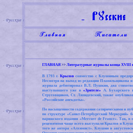
ГЛАВНАЯ
>>
Литературные журналы конца XVIII в
В 1793 г.
Крылов
совместно с Клушиным предпри
Несмотря на выход из редакции Плавильщикова и Д
журнала дебютировал В.Л. Пушкин, два стихотв
выступавшего уже в
«Зрителе»
А. Бухарского н
Струговщиков, Ст. Ляпидевский, также опублико
«Российские анекдоты».
По насыщенности содержания сатирическими и пу
по структуре «Санкт-Петербургский Меркурий» б
парижского издания «
Mercure de France
». Так, в
рецензентов чаще всего выступали Крылов и Клуш
того же автора «Алхимист». Клушин в августовс
Отметив многочисленные противоречия драматурга и