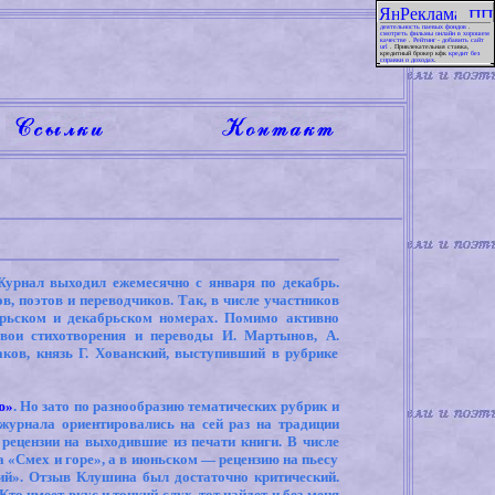
деятельность паевых фондов
.
смотреть фильмы онлайн в хорошем
качестве
.
Рейтинг - добавить сайт
url
. Привлекательная ставка,
кредитный брокер кфк
кредит без
справки о доходах
.
урнал выходил ежемесячно с января по декабрь.
, поэтов и переводчиков. Так, в числе участников
брьском и декабрьском номерах. Помимо активно
вои стихотворения и переводы И. Мартынов, А.
ков, князь Г. Хованский, выступивший в рубрике
ю»
. Но зато по разнообразию тематических рубрик и
журнала ориентировались на сей раз на традиции
рецензии на выходившие из печати книги. В числе
«Смех и горе», а в июньском — рецензию на пьесу
ий». Отзыв Клушина был достаточно критический.
о имеет вкус и тонкий слух, тот найдет и без меня