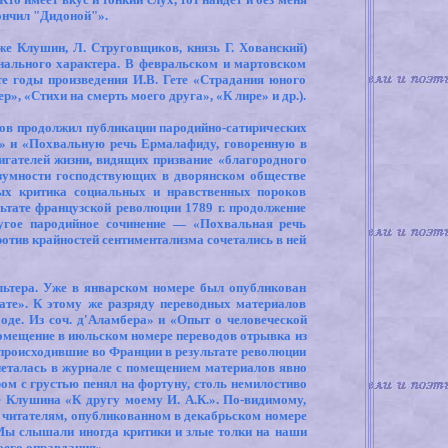
кончил "Дидоной"».
же Клушин, Л. Струговщиков, князь Г. Хованский)
нального характера. В февральском и мартовском
е годы произведения И.В. Гете «Страдания юного
, «Стихи на смерть моего друга», «К лире» и др.).
ов продолжил публикации пародийно-сатирических
д» и «Похвальную речь Ермалафиду, говоренную в
гателей жизни, видящих призвание «благородного
разумности господствующих в дворянском обществе
ых критика социальных и нравственных пороков
льтате французской революции 1789 г. продолжение
ругое пародийное сочинение — «Похвальная речь
отив крайностей сентиментализма сочетались в ней
льтера. Уже в январском номере был опубликован
ате». К этому же разряду переводных материалов
оде. Из соч. д'Аламбера» и «Опыт о человеческой
помещение в июльском номере переводов отрывка из
 происходившие во Франции в результате революции
четалась в журнале с помещением материалов явно
ом с грустью пенял на фортуну, столь немилостиво
 Клушина «К другу моему И. А.К.». По-видимому,
к читателям, опубликованном в декабрьском номере
Мы слышали иногда критики и злые толки на наши
воего оправдания».