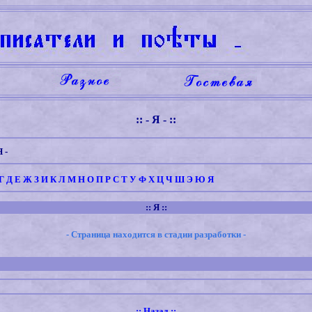
:: - Я - ::
Я -
Г
Д
Е
Ж
З
И
К
Л
М
Н
О
П
Р
С
Т
У
Ф
Х
Ц
Ч
Ш
Э
Ю
Я
:: Я ::
- Страница находится в стадии разработки -
::
Назад
::