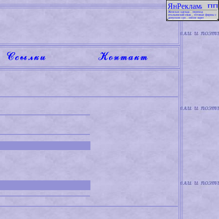
Женская одежда
.
перевод
итальянский язык
.
готовые фирмы с
допуском сро
.
online super