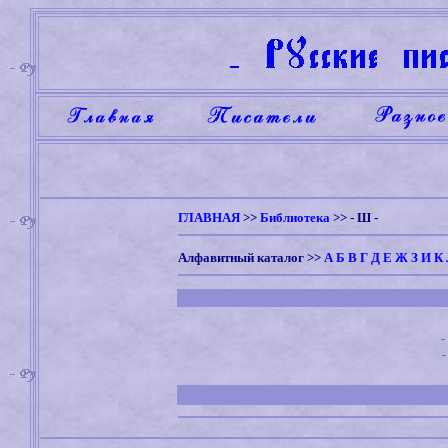
ГЛАВНАЯ
>>
Библиотека
>> -
Ш
-
Алфавитный каталог
>>
А
Б
В
Г
Д
Е
Ж
З
И
К
-