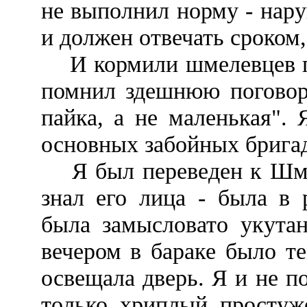
не выполнил норму - нару
и должен отвечать сроком,
И кормили шмелевцев по
помнил здешнюю поговорк
пайка, а не маленькая".
основных забойных брига
Я был переведен к Шмеле
знал его лица - была в 
была замысловато укута
вечером в бараке было т
освещала дверь. Я и не п
только, хриплый, простуж