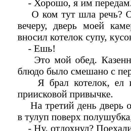
- Хорошо, я им передам
О ком тут шла речь? О м
вечеру, дверь моей кам
вносил котелок супу, кусо
- Ешь!
Это мой обед. Казенны
блюдо было смешано с пер
Я брал котелок, ел и 
приисковой привычке.
На третий день дверь от
в тулуп поверх полушубка,
- Ну, отдохнул? Поехали