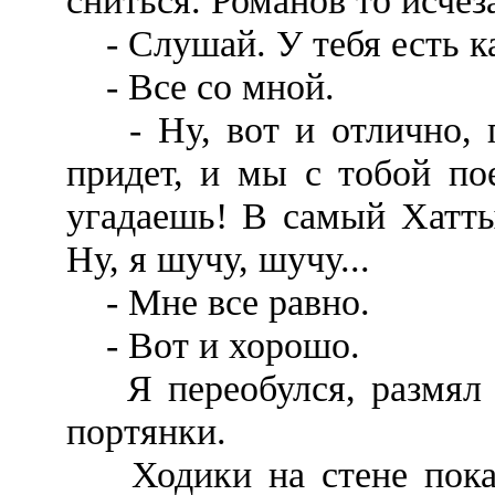
сниться. Романов то исчеза
- Слушай. У тебя есть ка
- Все со мной.
- Ну, вот и отлично, п
придет, и мы с тобой по
угадаешь! В самый Хатты
Ну, я шучу, шучу...
- Мне все равно.
- Вот и хорошо.
Я переобулся, размял р
портянки.
Ходики на стене показы