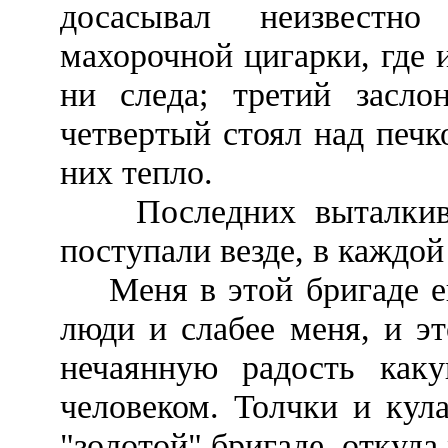
досасывал неизвестн
махорочной цигарки, где 
ни следа; третий засло
четвертый стоял над печк
них тепло.
Последних выталкивал
поступали везде, в каждой
Меня в этой бригаде ещ
люди и слабее меня, и эт
нечаянную радость как
человеком. Толчки и кул
"золотой" бригаде, откуда