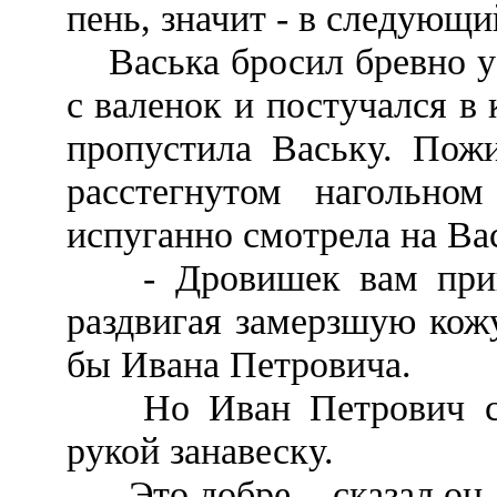
пень, значит - в следующи
Васька бросил бревно у 
с валенок и постучался в
пропустила Ваську. Пож
расстегнутом нагольно
испуганно смотрела на Ва
- Дровишек вам принес
раздвигая замерзшую кож
бы Ивана Петровича.
Но Иван Петрович сам
рукой занавеску.
- Это добре, - сказал он.