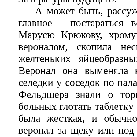
А может быть, рассужде
главное - постараться 
Марусю Крюкову, хромую
вероналом, скопила не
желтеньких яйцеобразны
Веронал она выменяла 
селедки у соседок по пал
Фельдшера знали о торг
больных глотать таблетку 
была жесткая, и обычно
веронал за щеку или под