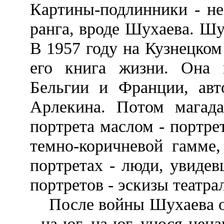
Картины-подлинники - не
ранга, вроде Шухаева. Шу
В 1957 году на Кузнецком
его книга жизни. Она 
Бельгии и Франции, авт
Арлекина. Потом магада
портрета маслом - портре
темно-коричневой гамме,
портретах - люди, увиде
портретов - эскизы театра
После войны Шухаева ос
- на юг, на юг, унося нен