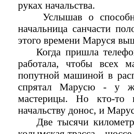
руках начальства.
Услышав о способнос
начальница санчасти пол
этого времени Маруся выш
Когда пришла телефоно
работала, чтобы всех ма
попутной машиной в расп
спрятал Марусю - у ж
мастерицы. Но кто-то 
начальству донос, и Мару
Две тысячи километров 
колымская трасса - шоссе