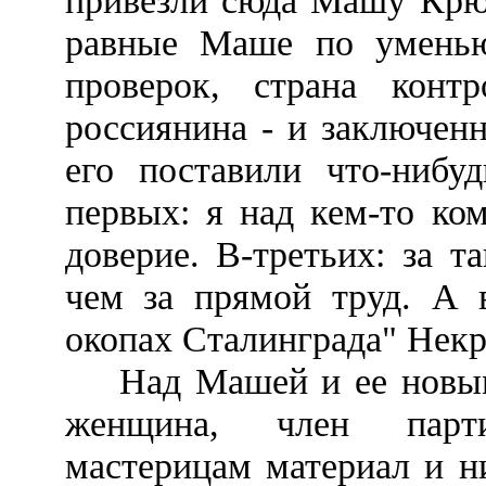
привезли сюда Машу Крюк
равные Маше по уменью
проверок, страна конт
россиянина - и заключенн
его поставили что-нибуд
первых: я над кем-то ко
доверие. В-третьих: за 
чем за прямой труд. А в
окопах Сталинграда" Некр
Над Машей и ее новыми
женщина, член парт
мастерицам материал и н