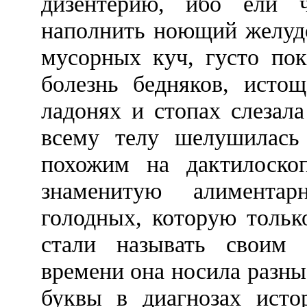
дизентерию, ибо ели ч
наполнить ноющий желудо
мусорных куч, густо пок
болезнь бедняков, истощ
ладонях и стопах слезала
всему телу шелушилась
похожим на дактилоскоп
знаменитую алимента
голодных, которую тольк
стали называть своим
времени она носила разны
буквы в диагнозах исто