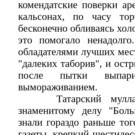
комендатские поверки ар
кальсонах, по часу то
бесконечно обливаясь хол
это помогало ненадолго
обладателями лучших мест
"далеких таборив", и ост
после пытки выпар
вымораживанием.
Татарский мулла, с
знаменитому делу "Бол
знали гораздо раньше тог
газеты, крепкий шестиде