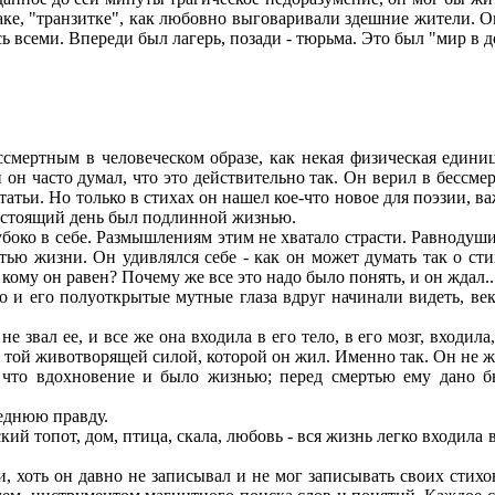
раке, "транзитке", как любовно выговаривали здешние жители. О
ь всеми. Впереди был лагерь, позади - тюрьма. Это был "мир в д
мертным в человеческом образе, как некая физическая единица
он часто думал, что это действительно так. Он верил в бессмер
татьи. Но только в стихах он нашел кое-что новое для поэзии, ва
 настоящий день был подлинной жизнью.
убоко в себе. Размышлениям этим не хватало страсти. Равнодуш
ю жизни. Он удивлялся себе - как он может думать так о стих
кому он равен? Почему же все это надо было понять, и он ждал...
 и его полуоткрытые мутные глаза вдруг начинали видеть, век
звал ее, и все же она входила в его тело, в его мозг, входила
 той животворящей силой, которой он жил. Именно так. Он не ж
то вдохновение и было жизнью; перед смертью ему дано бы
еднюю правду.
ий топот, дом, птица, скала, любовь - вся жизнь легко входила 
 хоть он давно не записывал и не мог записывать своих стихов