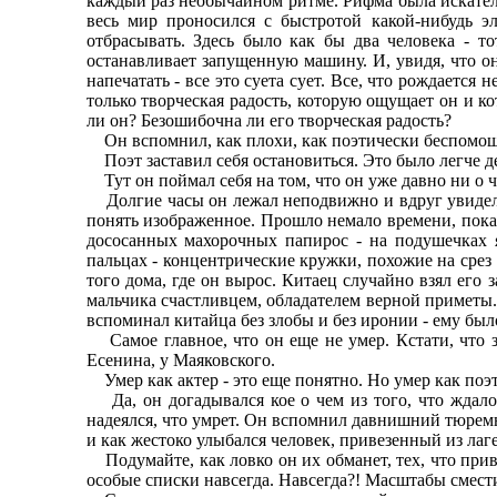
каждый раз необычайном ритме. Рифма была искател
весь мир проносился с быстротой какой-нибудь э
отбрасывать. Здесь было как бы два человека - т
останавливает запущенную машину. И, увидя, что он 
напечатать - все это суета сует. Все, что рождается 
только творческая радость, которую ощущает он и ко
ли он? Безошибочна ли его творческая радость?
Он вспомнил, как плохи, как поэтически беспомощны
Поэт заставил себя остановиться. Это было легче де
Тут он поймал себя на том, что он уже давно ни о ч
Долгие часы он лежал неподвижно и вдруг увидел н
понять изображенное. Прошло немало времени, пока 
дососанных махорочных папирос - на подушечках я
пальцах - концентрические кружки, похожие на срез 
того дома, где он вырос. Китаец случайно взял его 
мальчика счастливцем, обладателем верной приметы. 
вспоминал китайца без злобы и без иронии - ему было
Самое главное, что он еще не умер. Кстати, что зн
Есенина, у Маяковского.
Умер как актер - это еще понятно. Но умер как поэ
Да, он догадывался кое о чем из того, что ждало 
надеялся, что умрет. Он вспомнил давнишний тюремн
и как жестоко улыбался человек, привезенный из лаге
Подумайте, как ловко он их обманет, тех, что привез
особые списки навсегда. Навсегда?! Масштабы смест