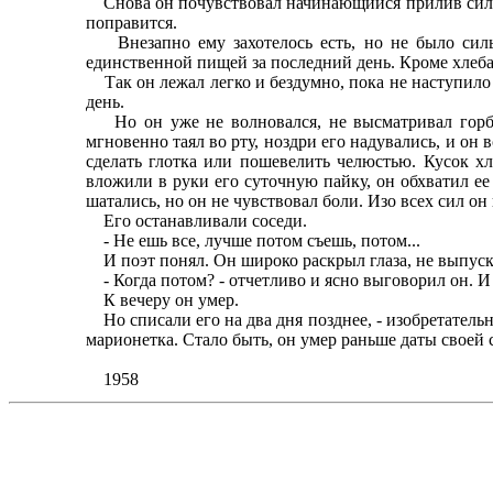
Снова он почувствовал начинающийся прилив сил, им
поправится.
Внезапно ему захотелось есть, но не было силы 
единственной пищей за последний день. Кроме хлеба,
Так он лежал легко и бездумно, пока не наступило 
день.
Но он уже не волновался, не высматривал горбушк
мгновенно таял во рту, ноздри его надувались, и он 
сделать глотка или пошевелить челюстью. Кусок хле
вложили в руки его суточную пайку, он обхватил е
шатались, но он не чувствовал боли. Изо всех сил он п
Его останавливали соседи.
- Не ешь все, лучше потом съешь, потом...
И поэт понял. Он широко раскрыл глаза, не выпуска
- Когда потом? - отчетливо и ясно выговорил он. И 
К вечеру он умер.
Но списали его на два дня позднее, - изобретательны
марионетка. Стало быть, он умер раньше даты своей 
1958