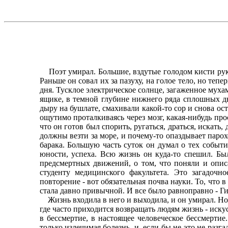
Поэт умирал. Большие, вздутые голодом кисти рук 
Раньше он совал их за пазуху, на голое тело, но теп
дня. Тусклое электрическое солнце, загаженное муха
ящике, в темной глубине нижнего ряда сплошных дв
дыру на бушлате, смахивали какой-то сор и снова ос
ощутимо проталкиваясь через мозг, какая-нибудь про
что он готов был спорить, ругаться, драться, искать,
должны везти за море, и почему-то опаздывает парох
барака. Большую часть суток он думал о тех событи
юности, успеха. Всю жизнь он куда-то спешил. Бы
предсмертных движений, о том, что поняли и опис
студенту медицинского факультета. Это загадоч
повторение - вот обязательная почва науки. То, что 
стала давно привычной. И все было равноправно - Г
Жизнь входила в него и выходила, и он умирал. Но 
где часто приходится возвращать людям жизнь - ис
в бессмертие, в настоящее человеческое бессмертие
только излечимая болезнь, и, если бы не это не разг