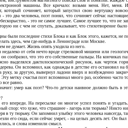
ем, инструментом магнитного поиска слов и понятий. Каждое сл
лектронной машины. Все кричало: возьми меня. Нет, меня. И
от, который сочиняет, который запустил свою вертушку вовс
- это два человека, поэт понял, что сочиняет сейчас настоящие
небескорыстно, - это не самое лучшее. Самое лучшее то, что не за
торую ни с чем не спутать, доказывает, что стихотворение было
 были последние стихи Блока и как Блок этого, кажется, не по
лать здесь, чем где-нибудь в Ленинграде или Москве.
ем не думает. Жизнь опять уходила из него.
едалеко от себя нечто вроде стрелковой мишени или геологиче
он сообразил, что это его собственные пальцы. На кончиках п
сно выделялся дактилоскопический рисунок, как чертеж горн
дерева. Он вспомнил, как однажды в детстве его остановил на б
за руку, за другую, вывернул ладони вверх и возбужденно закрич
Эту метку счастья поэт вспоминал много раз, особенно часто т
 все равно.
ачит: умер как поэт? Что-то детски наивное должно быть в это
т?
его впереди. На пересылке он многое успел понять и угадать.
ый спор: что хуже, что страшнее - лагерь или тюрьма? Никто ни
ря в ту тюрьму. Он запомнил улыбку этого человека навсегда, так
ли его сюда, если сейчас умрет, - на целых десять лет. Он был н
ились, и слова изменили смысл.