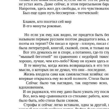
не устал жить. Даже сейчас, в этом пересыльном ба
Напротив, здесь жил дух свободы, и это чувствовалос
Был еще один путь бессмертия - тютчевский:
Блажен, кто посетил сей мир
В его минуты роковые.
Но если уж ему, как видно, не придется быть бесс
называли первым русским поэтом двадцатого века, и 
поэты их терпят? Он писал и прозу - плохую, писал с
была литературой, книгой, сказкой, сном, и только
Все это думалось не в споре, а потаенно, где-то гл
"мышьей беготней" по сравнению с недоброй тяжесть
хорошо, лучше, чем кто-либо? Кому он нужен здесь и 
В те минуты, когда жизнь возвращалась в его тело
мысли, о которых он не думал, что они - последние.
Жизнь входила сама как самовластная хозяйка: он не 
впервые открылось ему во всей полноте. Стихи были
Сейчас было так наглядно, так ощутимо ясно, ч
вдохновением.
И он радовался, что ему дано было узнать эту посл
Все, весь мир сравнивался со стихами: работа, конск
было быть, ибо стихи были словом.
Строфы и сейчас легко вставали, одна за другой, и,