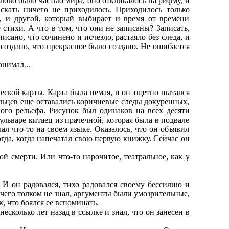
ово было частью мира, оно откликалось на рифму, и
скать ничего не приходилось. Приходилось только
ю, и другой, который выбирает и время от времени
 стихи. А что в том, что они не записаны? Записать,
писано, что сочинено и исчезло, растаяло без следа, и
 создано, что прекрасное было создано. Не ошибается
нимал...
ской карты. Карта была немая, и он тщетно пытался
альцев еще оставались коричневые следы докуренных,
ого рельефа. Рисунок был одинаков на всех десяти
ульваре китаец из прачечной, которая была в подвале
ал что-то на своем языке. Оказалось, что он объявил
огда, когда напечатал свою первую книжку. Сейчас он
й смерти. Или что-то нарочитое, театральное, как у
 И он радовался, тихо радовался своему бессилию и
чего толком не знал, аргументы были умозрительные,
, что боялся ее вспоминать.
есколько лет назад в ссылке и знал, что он занесен в