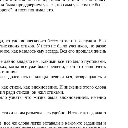
на была преддверием ужаса, но сама ужасом не была.
ороге", и поэт понимал это.
, то уж творческое-то бессмертие он заслужил. Его
тие своих стихов. У него не было учеников, но разве
жное, как казалось ему всегда. Вся его прошлая жизнь
ие давно владело им. Какими все это было пустяками,
ах, когда все уже было решено, а он это знал очень
 и понял.
и вздрагивать и пальцы шевелиться, возвращались и
, как стихи, как вдохновение. И значение этого слова
ил ради стихов, он жил стихами.
ло узнать, что жизнь была вдохновением, именно
в стихи и там размещалась удобно. И это так и должно
, все же слова легко вставали в каком-то заданном и