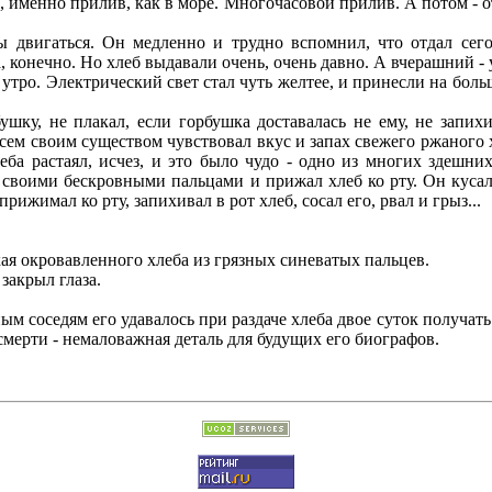
енно прилив, как в море. Многочасовой прилив. А потом - отл
двигаться. Он медленно и трудно вспомнил, что отдал сего
 конечно. Но хлеб выдавали очень, очень давно. А вчерашний - 
утро. Электрический свет стал чуть желтее, и принесли на бо
у, не плакал, если горбушка доставалась не ему, не запих
всем своим существом чувствовал вкус и запах свежего ржаного х
ба растаял, исчез, и это было чудо - одно из многих здешних
е своими бескровными пальцами и прижал хлеб ко рту. Он куса
рижимал ко рту, запихивал в рот хлеб, сосал его, рвал и грыз...
я окровавленного хлеба из грязных синеватых пальцев.
закрыл глаза.
м соседям его удавалось при раздаче хлеба двое суток получать
смерти - немаловажная деталь для будущих его биографов.