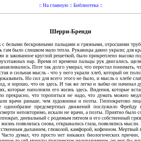
:: На главную ::
Библиотека ::
Шерри-Бренди
с белыми бескровными пальцами и грязными, отросшими трубоч
ерь гам было слишком мало тепла. Рукавицы давно украли; для к
ми и закованное круглой решеткой, было прикреплено высоко под 
ухэтажных нар. Время от времени пальцы рук двигались. щелк
танавливались. Поэт так долго умирал, что перестал понимать, ч
стая и сильная мысль - что у него украли хлеб, который он по
 доказывать. Но сил для всего этого не было, и мысль о хлебе слаб
од, и хорошо, что он здесь. И так же легко и зыбко он начинал
ях, которые наполняли его жизнь здесь. Видения, которые вста
ло прекрасно, что торопиться не надо, что думать можно мед
али врачи раньше, чем художники и поэты. Гиппократово лицо 
ное однообразие предсмертных движений послужило Фрейду 
в смерти неповторимо, искали не врачи, а поэты. Приятно было 
иппократ, дневальный с родимым пятном и его собственный гряз
жизнь появлялась снова, открывались глаза, появлялись мысли. 
кусственным дыханием, глюкозой, камфорой, кофеином. Мертвый 
. Часто думал, что просто нет никаких биологических причин, 
аданное до сей минуты трагическое недоразумение, он мог бы жит