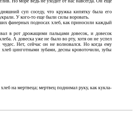
ив. Но море ведь не уходит от нас навсегда. Он еще
дняшний суп соседу, что кружка кипятку была его
украли. У кого-то еще были силы воровать.
льших фанерных подносах хлеб, как приносили каждый
ивал в рот дрожащими пальцами довесок, и довесок
леба. А довеска уже не было во рту, хотя он не успел
 чудес. Нет, сейчас он не волновался. Но когда ему
л хлеб цинготными зубами, десны кровоточили, зубы
 хлеб на мертвеца; мертвец поднимал руку, как кукла-