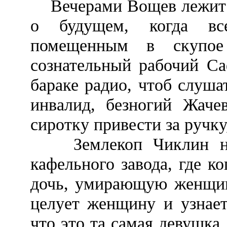
Вечерами Вощев лежит с
о будущем, когда вс
помещенным в скупое 
сознательный рабочий Са
бараке радио, чтоб слуша
инвалид, безногий Жачев
сиротку привести за ручку
Землекоп Чиклин нах
кафельного завода, где ко
дочь, умирающую женщин
целует женщину и узнает
что это та самая девушка,