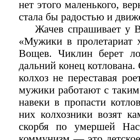
нет этого маленького, вер
стала бы радостью и движ
Жачев спрашивает у Вощ
«Мужики в пролетариат х
Вощев. Чиклин берет ло
дальний конец котлована. 
колхоз не переставая ро
мужики работают с таким 
навеки в пропасти котло
них колхозники возят ка
скорбя по умершей Нас
коммунизм — это детское 